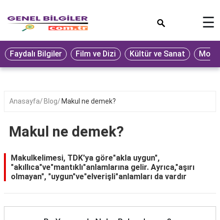
×
☰
Eğitim
Faydalı Bilgiler
Film ve Dizi
Kültür ve Sanat
Moda 
Ekonomi
Sağlık
Seyahat
Anasayfa
Blog
Makul ne demek?
Spor
Makul ne demek?
Oyun
Yaşam
Makulkelimesi, TDK'ya göre"akla uygun",
"akıllıca"ve"mantıklı"anlamlarına gelir. Ayrıca,"aşırı
Hukuk
olmayan", "uygun"ve"elverişli"anlamları da vardır
Blog