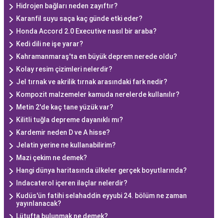
Hidrojen bağları neden zayıftır?
Karanfil suyu saça kaç günde etki eder?
Honda Accord 2.0 Executive nasıl bir araba?
Kedi dili ne işe yarar?
Kahramanmaraş'ta en büyük deprem nerede oldu?
Kolay resim çizimleri nelerdir?
Jel tırnak ve akrilik tırnak arasındaki fark nedir?
Kompozit malzemeler kamuda nerelerde kullanılır?
Metin 2'de kaç tane yüzük var?
Kilitli tuğla depreme dayanıklı mı?
Kardemir neden D ve A hisse?
Jelatin yerine ne kullanabilirim?
Mazi çekim ne demek?
Hangi dünya haritasında ülkeler gerçek boyutlarında?
Indacaterol içeren ilaçlar nelerdir?
Kudüs'ün fatihi selahaddin eyyubi 24. bölüm ne zaman
yayınlanacak?
Lütufta bulunmak ne demek?