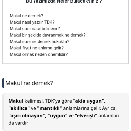
Bu Yazımızda Neler Bulacaksınız ?
Makul ne demek?
Makul nasıl yazılır TDK?
Makul süre nasıl belirlenir?
Makul bir şekilde davranmak ne demek?
Makul süre ne demek hukukta?
Makul fiyat ne anlama gelir?
Makul olmak neden önemlidir?
Makul ne demek?
Makul
kelimesi, TDK'ya göre
"akla uygun",
"akıllıca"
ve
"mantıklı"
anlamlarına gelir. Ayrıca,
"aşırı olmayan", "uygun"
ve
"elverişli"
anlamları
da vardır