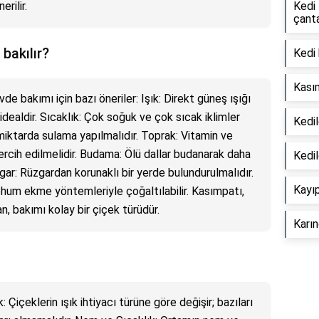
rilir.
Kedi
çant
bakılır?
Kedi 
Kasım
e bakımı için bazı öneriler: Işık: Direkt güneş ışığı
 idealdir. Sıcaklık: Çok soğuk ve çok sıcak iklimler
Kedil
miktarda sulama yapılmalıdır. Toprak: Vitamin ve
ercih edilmelidir. Budama: Ölü dallar budanarak daha
Kedil
zgar: Rüzgardan korunaklı bir yerde bulundurulmalıdır.
Kayıp
um ekme yöntemleriyle çoğaltılabilir. Kasımpatı,
, bakımı kolay bir çiçek türüdür.
Karın
k: Çiçeklerin ışık ihtiyacı türüne göre değişir; bazıları