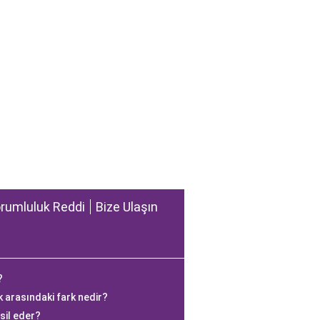
rumluluk Reddi
Bize Ulaşın
?
k arasındaki fark nedir?
sil eder?