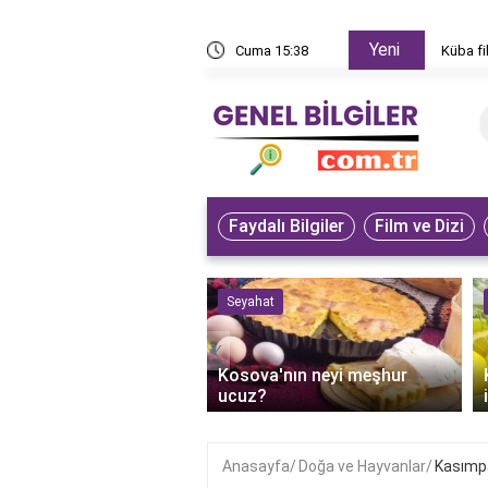
Yeni
den izlenir?
Cuma 15:38
Küba fi
Faydalı Bilgiler
Film ve Dizi
 ve Sanat
Seyahat
‹
an'ın bilge dedesi
Kosova'nın neyi meşhur
r?
ucuz?
Anasayfa
Doğa ve Hayvanlar
Kasımpa