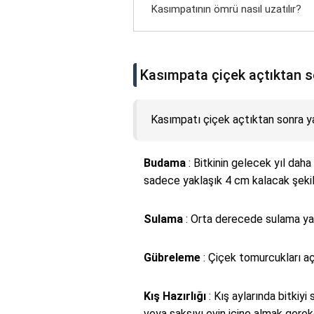
Kasımpatının ömrü nasıl uzatılır?
Kasımpata çiçek açtıktan so
Kasımpatı çiçek açtıktan sonra ya
Budama
: Bitkinin gelecek yıl daha
sadece yaklaşık 4 cm kalacak şekil
Sulama
: Orta derecede sulama yap
Gübreleme
: Çiçek tomurcukları a
Kış Hazırlığı
: Kış aylarında bitkiyi
veya saksıyı evin içine almak gereke