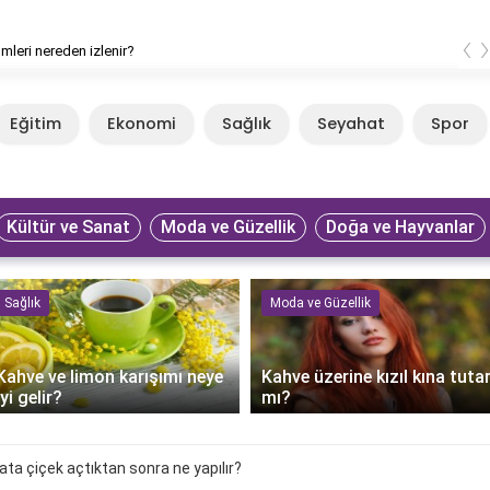
‹
lmleri nereden izlenir?
Eğitim
Ekonomi
Sağlık
Seyahat
Spor
Kültür ve Sanat
Moda ve Güzellik
Doğa ve Hayvanlar
Sağlık
Moda ve Güzellik
Kahve ve limon karışımı neye
Kahve üzerine kızıl kına tuta
iyi gelir?
mı?
ta çiçek açtıktan sonra ne yapılır?