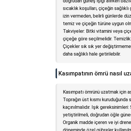
doğrudan güneş ışığı alırken bazı
sıcaklık koşulları, çiçeğin sağlıkl
izin vermeden, belirli günlerde dü
temiz ve çiçeğin türüne uygun olma
Takviyeler: Bitki vitamini veya çiçe
çiçeğe göre seçilmelidir. Temizlik:
Çiçekler sık sık yer değiştirmeme
daha sağlıklı hale getirilebilir.
Kasımpatının ömrü nasıl uza
Kasımpatı ömrünü uzatmak için aş
Toprağın üst kısmı kuruduğunda s
kaçınılmalıdır. Işık gereksinimler
yetiştirilmeli, doğrudan öğle güne
Organik madde içeren ve iyi drene
döneminde özel gübreler kullanılm