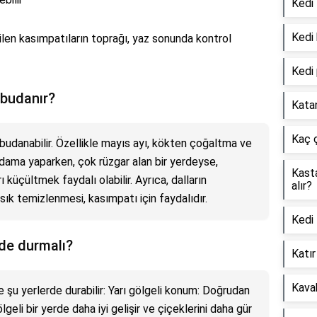
Kedi 
Kedi
rilen kasımpatıların toprağı, yaz sonunda kontrol
Kedi 
 budanır?
Katan
Kaç ç
budanabilir. Özellikle mayıs ayı, kökten çoğaltma ve
udama yaparken, çok rüzgar alan bir yerdeyse,
Kasta
 küçültmek faydalı olabilir. Ayrıca, dalların
alır?
 sık temizlenmesi, kasımpatı için faydalıdır.
Kedi 
de durmalı?
Katır
Kavak
 şu yerlerde durabilir: Yarı gölgeli konum: Doğrudan
geli bir yerde daha iyi gelişir ve çiçeklerini daha gür