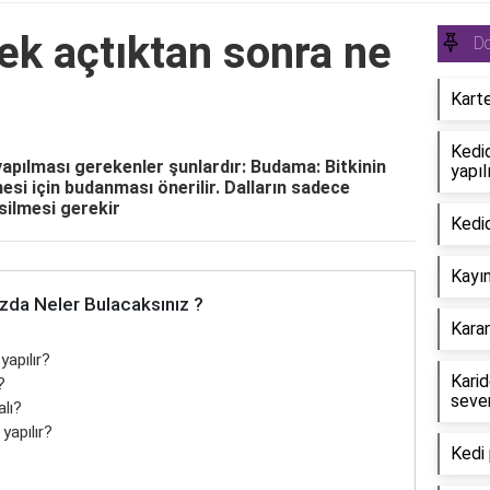
ek açtıktan sonra ne
Do
Kart
Kedi
apılması gerekenler şunlardır: Budama: Bitkinin
yapıl
esi için budanması önerilir. Dalların sadece
silmesi gerekir
Kedid
Kayın
zda Neler Bulacaksınız ?
Karan
apılır?
Karid
?
seve
lı?
yapılır?
Kedi 