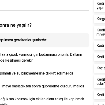
Kedi 
yapm
Karg
nra ne yapılır?
Kedil
miyav
pılması gerekenler şunlardır:
Kedi 
 fazla çiçek vermesi için budanması önerilir. Dalların
Kedi 
de kesilmesi gerekir
Kaç 
ılmalı ve su birikmemesine dikkat edilmelidir
Kedil
eder
çılmaya başladıktan sonra gübreleme durdurulmalıdır
Kedi 
 soğuktan korumak için ekilen alanı talaş ile kaplamak
bilir