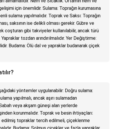
ları almamalıdır. Nem ve Sıcaklık: Ortamın nem ve
ı gelişimi için önemlidir. Sulama: Toprağın kurumasına
zenli sulama yapılmalıdır. Toprak ve Saksı: Toprağın
sı, saksının ise delikli olması gerekir. Gübre ve
k coşturan gibi takviyeler kullanılabilir, ancak türü
 Yapraklar tozdan arındırılmalıdır. Yer Değiştirme:
lidir. Budama: Ölü dal ve yapraklar budanarak çiçek
tılır?
ağıdaki yöntemler uygulanabilir: Doğru sulama:
ulama yapılmalı, ancak aşırı sulamadan
i: Sabah veya akşam güneşi alan yerlerde
şinden korunmalıdır. Toprak ve besin ihtiyaçları:
 edilmiş topraklar tercih edilmeli, çiçeklenme
alıdır. Budama: Solmuş çiçekler ve fazla yapraklar