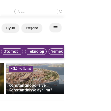
›
Küba filmleri nereden izlenir?
Oyun
Yaşam
Anasayfa
Otomobil
Teknoloji
Yemek
Kültür ve Sanat
Kültür ve Sanat
›
r
Konstantinopolis ve
Keloğlan'ın bilge dedesi
Konstantiniyye aynı mı?
kimdir?