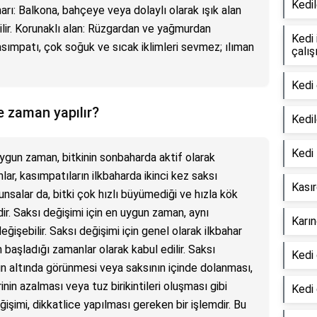
Kedi
narı: Balkona, bahçeye veya dolaylı olarak ışık alan
lir. Korunaklı alan: Rüzgardan ve yağmurdan
Kedi
Kasımpatı, çok soğuk ve sıcak iklimleri sevmez; ılıman
çalış
Kedi 
e zaman yapılır?
Kedil
Kedi 
uygun zaman, bitkinin sonbaharda aktif olarak
r, kasımpatıların ilkbaharda ikinci kez saksı
Kasır
nsalar da, bitki çok hızlı büyümediği ve hızla kök
ir. Saksı değişimi için en uygun zaman, aynı
Karın
ğişebilir. Saksı değişimi için genel olarak ilkbahar
 başladığı zamanlar olarak kabul edilir. Saksı
Kedi 
ının altında görünmesi veya saksının içinde dolanması,
in azalması veya tuz birikintileri oluşması gibi
Kedi 
ğişimi, dikkatlice yapılması gereken bir işlemdir. Bu