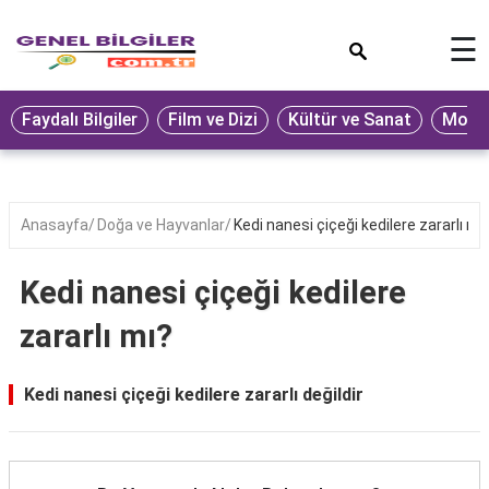
×
☰
Eğitim
Faydalı Bilgiler
Film ve Dizi
Kültür ve Sanat
Moda 
Ekonomi
Sağlık
Seyahat
Anasayfa
Doğa ve Hayvanlar
Kedi nanesi çiçeği kedilere zararlı mı
Spor
Kedi nanesi çiçeği kedilere
Oyun
zararlı mı?
Yaşam
Hukuk
Kedi nanesi çiçeği kedilere zararlı değildir
Blog