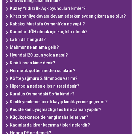
Marvis hangi ülkenin malı?
Kuzey Yıldızı İlk Aşk oyuncuları kimler?
Kiracı tahliye davası devam ederken evden çıkarsa ne olur?
Kabakçı Mustafa Osmanlı'da ne yaptı?
Kadınlar JÖH olmak için kaç kilo olmalı?
Latın dili hangi dil?
Mahmur ne anlama gelir?
Hyundai I20 uzun yolda nasıl?
Kibirli insan kime denir?
Hermetik şofben neden su akıtır?
Köfte yağmuru 2 filmmodu var mı?
Hiperbola neden elipsin tersi denir?
Kuruluş Osmandaki Sofia kimdir?
Kimlik yenileme ücreti kayıp kimlik yerine geçer mi?
Kedide kan uyuşmazlığı testi ne zaman yapılır?
Küçükçekmece'de hangi mahalleler var?
Kadınlarda idrar kaçırma tipleri nelerdir?
Honda DE ne demek?