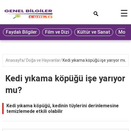
×
☰
Eğitim
Faydalı Bilgiler
Film ve Dizi
Kültür ve Sanat
Moda 
Ekonomi
Sağlık
Seyahat
Anasayfa
Doğa ve Hayvanlar
Kedi yıkama köpüğü işe yarıyor mu?
Spor
Kedi yıkama köpüğü işe yarıyor
Oyun
mu?
Yaşam
Hukuk
Kedi yıkama köpüğü, kedinin tüylerini derinlemesine
temizlemede etkili olabilir
Blog