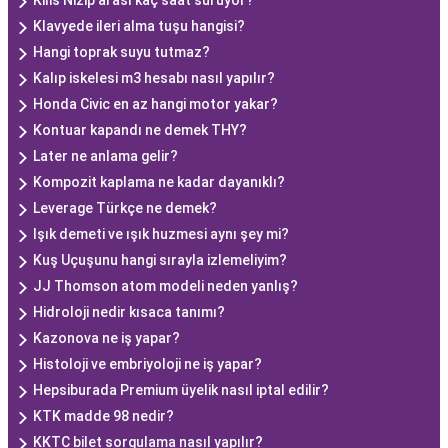
Kilis Nizip arası kaç saat sürüyor?
Klavyede ileri alma tuşu hangisi?
Hangi toprak suyu tutmaz?
Kalıp iskelesi m3 hesabı nasıl yapılır?
Honda Civic en az hangi motor yakar?
Kontuar kapandı ne demek THY?
Later ne anlama gelir?
Kompozit kaplama ne kadar dayanıklı?
Leverage Türkçe ne demek?
Işık demeti ve ışık huzmesi aynı şey mi?
Kuş Uçuşunu hangi sırayla izlemeliyim?
JJ Thomson atom modeli neden yanlış?
Hidroloji nedir kısaca tanımı?
Kazonova ne iş yapar?
Histoloji ve embriyoloji ne iş yapar?
Hepsiburada Premium üyelik nasıl iptal edilir?
KTK madde 98 nedir?
KKTC bilet sorgulama nasıl yapılır?