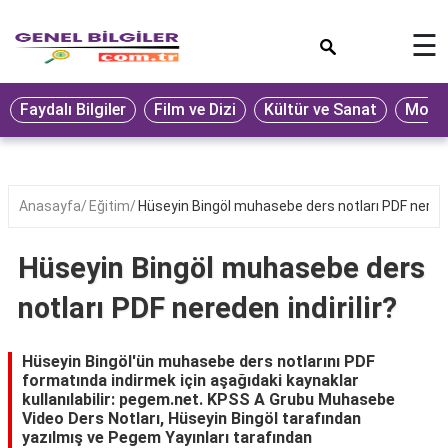
×
☰
Eğitim
Faydalı Bilgiler
Film ve Dizi
Kültür ve Sanat
Moda 
Ekonomi
Sağlık
Seyahat
Anasayfa
Eğitim
Hüseyin Bingöl muhasebe ders notları PDF nereden
Spor
Hüseyin Bingöl muhasebe ders
Oyun
notları PDF nereden indirilir?
Yaşam
Hukuk
Hüseyin Bingöl'ün muhasebe ders notlarını PDF
formatında indirmek için aşağıdaki kaynaklar
Blog
kullanılabilir: pegem.net. KPSS A Grubu Muhasebe
Video Ders Notları, Hüseyin Bingöl tarafından
yazılmış ve Pegem Yayınları tarafından