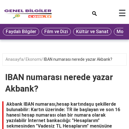
×
☰
Eğitim
Faydalı Bilgiler
Film ve Dizi
Kültür ve Sanat
Moda 
Ekonomi
Sağlık
Seyahat
Anasayfa
Ekonomi
IBAN numarası nerede yazar Akbank?
Spor
IBAN numarası nerede yazar
Oyun
Akbank?
Yaşam
Hukuk
Akbank IBAN numarası,hesap kartındaşu şekillerde
bulunabilir: Kartın üzerinde: TR ile başlayan ve son 16
Blog
hanesi hesap numarası olan bir numara olarak
yazılabilir İnternet bankacılığı: "Hesaplarım"
sekmesinden "Vadesiz TL Hesaplarım" menüsüne