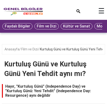
×
☰
Eğitim
Faydalı Bilgiler
Film ve Dizi
Kültür ve Sanat
Moda 
Ekonomi
Sağlık
Seyahat
Anasayfa
Film ve Dizi
Kurtuluş Günü ve Kurtuluş Günü Yeni Tehdit 
Spor
Kurtuluş Günü ve Kurtuluş
Oyun
Günü Yeni Tehdit aynı mı?
Yaşam
Hukuk
Hayır, "Kurtuluş Günü" (Independence Day) ve
"Kurtuluş Günü: Yeni Tehdit" (Independence Day:
Blog
Resurgence) aynı değildir