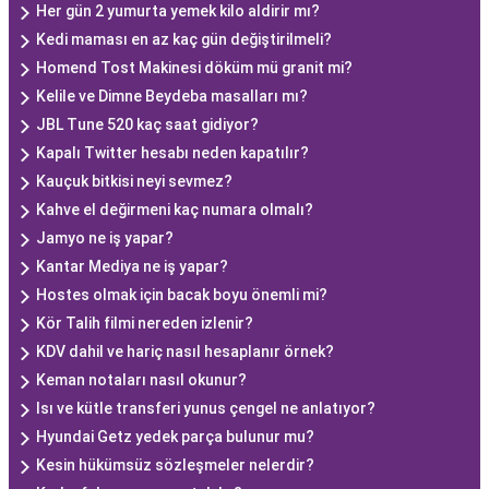
Her gün 2 yumurta yemek kilo aldirir mı?
Kedi maması en az kaç gün değiştirilmeli?
Homend Tost Makinesi döküm mü granit mi?
Kelile ve Dimne Beydeba masalları mı?
JBL Tune 520 kaç saat gidiyor?
Kapalı Twitter hesabı neden kapatılır?
Kauçuk bitkisi neyi sevmez?
Kahve el değirmeni kaç numara olmalı?
Jamyo ne iş yapar?
Kantar Mediya ne iş yapar?
Hostes olmak için bacak boyu önemli mi?
Kör Talih filmi nereden izlenir?
KDV dahil ve hariç nasıl hesaplanır örnek?
Keman notaları nasıl okunur?
Isı ve kütle transferi yunus çengel ne anlatıyor?
Hyundai Getz yedek parça bulunur mu?
Kesin hükümsüz sözleşmeler nelerdir?