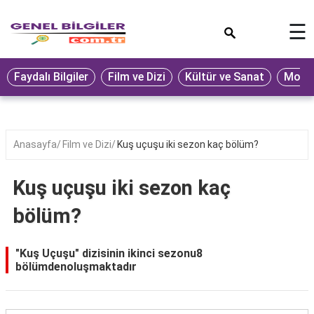
×
☰
Eğitim
Faydalı Bilgiler
Film ve Dizi
Kültür ve Sanat
Moda 
Ekonomi
Sağlık
Seyahat
Anasayfa
Film ve Dizi
Kuş uçuşu iki sezon kaç bölüm?
Spor
Kuş uçuşu iki sezon kaç
Oyun
bölüm?
Yaşam
Hukuk
"Kuş Uçuşu" dizisinin ikinci sezonu8
bölümdenoluşmaktadır
Blog