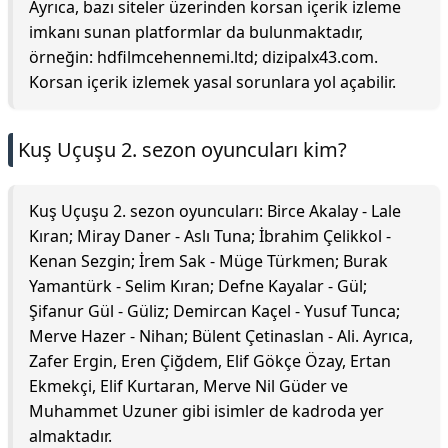
Ayrıca, bazı siteler üzerinden korsan içerik izleme
imkanı sunan platformlar da bulunmaktadır,
örneğin: hdfilmcehennemi.ltd; dizipalx43.com.
Korsan içerik izlemek yasal sorunlara yol açabilir.
Kuş Uçuşu 2. sezon oyuncuları kim?
Kuş Uçuşu 2. sezon oyuncuları: Birce Akalay - Lale
Kıran; Miray Daner - Aslı Tuna; İbrahim Çelikkol -
Kenan Sezgin; İrem Sak - Müge Türkmen; Burak
Yamantürk - Selim Kıran; Defne Kayalar - Gül;
Şifanur Gül - Güliz; Demircan Kaçel - Yusuf Tunca;
Merve Hazer - Nihan; Bülent Çetinaslan - Ali. Ayrıca,
Zafer Ergin, Eren Çiğdem, Elif Gökçe Özay, Ertan
Ekmekçi, Elif Kurtaran, Merve Nil Güder ve
Muhammet Uzuner gibi isimler de kadroda yer
almaktadır.