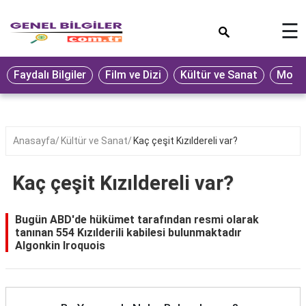
×
☰
Eğitim
Faydalı Bilgiler
Film ve Dizi
Kültür ve Sanat
Moda 
Ekonomi
Sağlık
Seyahat
Anasayfa
Kültür ve Sanat
Kaç çeşit Kızıldereli var?
Spor
Kaç çeşit Kızıldereli var?
Oyun
Yaşam
Bugün ABD'de hükümet tarafından resmi olarak
tanınan 554 Kızılderili kabilesi bulunmaktadır
Hukuk
Algonkin Iroquois
Blog