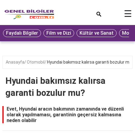
×
☰
Eğitim
Faydalı Bilgiler
Film ve Dizi
Kültür ve Sanat
Moda 
Ekonomi
Sağlık
Seyahat
Anasayfa
Otomobil
Hyundai bakımsız kalırsa garanti bozulur mu?
Spor
Hyundai bakımsız kalırsa
Oyun
garanti bozulur mu?
Yaşam
Hukuk
Evet, Hyundai aracın bakımının zamanında ve düzenli
olarak yapılmaması, garantinin geçersiz kalmasına
Blog
neden olabilir