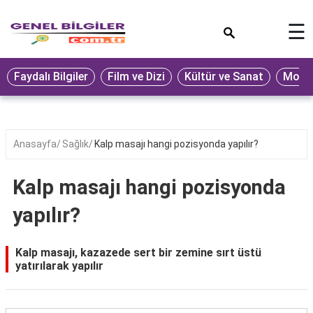
×
☰
Eğitim
Faydalı Bilgiler
Film ve Dizi
Kültür ve Sanat
Moda 
Ekonomi
Sağlık
Seyahat
Anasayfa
Sağlık
Kalp masajı hangi pozisyonda yapılır?
Spor
Kalp masajı hangi pozisyonda
Oyun
yapılır?
Yaşam
Hukuk
Kalp masajı, kazazede sert bir zemine sırt üstü
yatırılarak yapılır
Blog