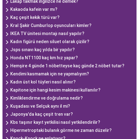
Lakap takmak ingilizce ne demek?
Kakaoda kafein var mı?
Kaç çeşit kekik türü var?
Kral Şakir Cumburlop oyuncuları kimler?
IKEA TV ünitesi montajı nasıl yapılır?
Kadın figürü neden siluet olarak çizilir?
Jsps sınavı kaç yılda bir yapılır?
Honda NT1100 kaç km hız yapar?
Hemşire 4 günde 1 nöbetteyse kaç günde 2 nöbet tutar?
Kendimi kasmamak için ne yapmalıyım?
Kadın üst kol tüyleri nasıl alınır?
Kapitone için hangi kesim makinesi kullanılır?
Kimliklendirme ve doğrulama nedir?
Kuşadası ve Selçuk aynı il mi?
Japonya'da kaç çeşit tren var?
Kbs taşınır kayıt yetkilisi nasıl yetkilendirilir?
Hipermetroptaki bulanık görme ne zaman düzelir?
Knock-Knock ne anlatıyor?