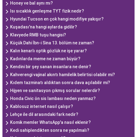
Honey ve bal aynı mı?
Isı sıcaklık genleşme TYT fizik nedir?
Hyundai Tucson en çok hangi modifiye yakışır?
Kuşadası'na hangi aylarda gidilir?
Klavyede RMB tuşu hangisi?
Küçük Dahi İbn-i Sina 13. bölüm ne zaman?
Kalın kenarlı optik gözlük ne işe yarar?
Kadınlarda meme ne zaman büyür?
Kendini bir şey sanan insanlara ne denir?
Kahverengi vajinal akıntı hamilelik belirtisi olabilir mi?
Kıdem tazminatı aldıktan sonra dava açılabilir mi?
Hijyen ve sanitasyon çıkmış sorular nelerdir?
Honda Civic ön sis lambası neden yanmaz?
Kablosuz internet nasıl çalışır?
Lehçe ile dil arasındaki fark nedir?
Komik memler WhatsApp'a nasıl eklenir?
Kedi sahiplendikten sonra ne yapılmalı?