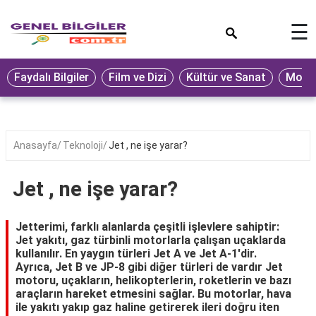
×
☰
Eğitim
Faydalı Bilgiler
Film ve Dizi
Kültür ve Sanat
Moda 
Ekonomi
Sağlık
Seyahat
Anasayfa
Teknoloji
Jet , ne işe yarar?
Spor
Jet , ne işe yarar?
Oyun
Yaşam
Jetterimi, farklı alanlarda çeşitli işlevlere sahiptir:
Jet yakıtı, gaz türbinli motorlarla çalışan uçaklarda
Hukuk
kullanılır. En yaygın türleri Jet A ve Jet A-1'dir.
Ayrıca, Jet B ve JP-8 gibi diğer türleri de vardır Jet
Blog
motoru, uçakların, helikopterlerin, roketlerin ve bazı
araçların hareket etmesini sağlar. Bu motorlar, hava
ile yakıtı yakıp gaz haline getirerek ileri doğru iten