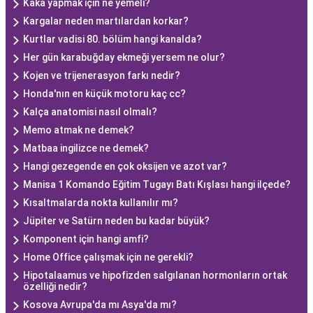
Kaka yapmak için ne yemeli?
Kargalar neden martılardan korkar?
Kurtlar vadisi 80. bölüm hangi kanalda?
Her gün karabuğday ekmeği yersem ne olur?
Kojen ve trijenerasyon farkı nedir?
Honda'nın en küçük motoru kaç cc?
Kalça anatomisi nasıl olmalı?
Memo atmak ne demek?
Matbaa ingilizce ne demek?
Hangi gezegende en çok oksijen ve azot var?
Manisa 1 Komando Eğitim Tugayı Batı Kışlası hangi ilçede?
Kısaltmalarda nokta kullanılır mı?
Jüpiter ve Satürn neden bu kadar büyük?
Komponent için hangi amfi?
Home Office çalışmak için ne gerekli?
Hipotalaamus ve hipofizden salgılanan hormonların ortak
özelliği nedir?
Kosova Avrupa'da mı Asya'da mı?