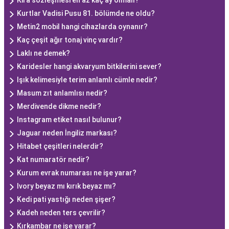
Kira sözleşmesi en az kaç ay olmalı?
Kurtlar Vadisi Pusu 81. bölümde ne oldu?
Metin2 mobil hangi cihazlarda oynanır?
Kaç çeşit ağır tonaj vinç vardır?
Laklı ne demek?
Karidesler hangi akvaryum bitkilerini sever?
Işık kelimesiyle terim anlamlı cümle nedir?
Masum zıt anlamlısı nedir?
Merdivende dikme nedir?
Instagram etiket nasıl bulunur?
Jaguar neden İngiliz markası?
Hitabet çeşitleri nelerdir?
Kat numaratör nedir?
Kurum evrak numarası ne işe yarar?
Ivory beyaz mı kırık beyaz mı?
Kedi pati yastığı neden şişer?
Kadeh neden ters çevrilir?
Kırkambar ne işe yarar?