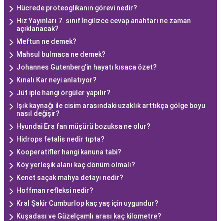
Hücrede proteoglikanın görevi nedir?
Hız Yayınları 7. sınıf İngilizce cevap anahtarı ne zaman
açıklanacak?
Meftun ne demek?
Mahsul bulmaca ne demek?
Johannes Gutenberg'in hayatı kısaca özet?
Kınalı Kar neyi anlatıyor?
Jüt iple hangi örgüler yapılır?
Işık kaynağı ile cisim arasındaki uzaklık arttıkça gölge boyu
nasıl değişir?
Hyundai Era fan müşürü bozuksa ne olur?
Hidrops fetalis nedir tıpta?
Kooperatifler hangi kanuna tabi?
Köy yerleşik alanı kaç dönüm olmalı?
Kenet saçak mahya detayı nedir?
Hoffman refleksi nedir?
Kral Şakir Cumburlop kaç yaş için uygundur?
Kuşadası ve Güzelçamlı arası kaç kilometre?