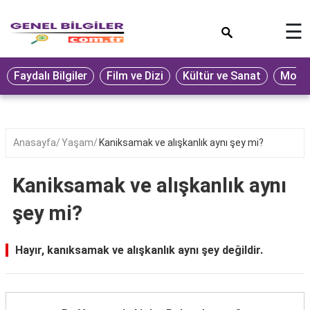
×
☰
Eğitim
Faydalı Bilgiler
Film ve Dizi
Kültür ve Sanat
Moda 
Ekonomi
Sağlık
Seyahat
Anasayfa
Yaşam
Kaniksamak ve alışkanlık aynı şey mi?
Spor
Kaniksamak ve alışkanlık aynı
Oyun
şey mi?
Yaşam
Hukuk
Hayır, kanıksamak ve alışkanlık aynı şey değildir.
Blog