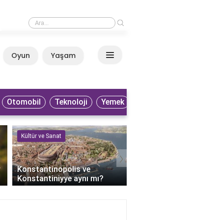
›
Küba filmleri nereden izlenir?
Oyun
Yaşam
Anasayfa
Otomobil
Teknoloji
Yemek
Kültür ve Sanat
Kültür ve Sanat
›
r
Konstantinopolis ve
Keloğlan'ın bilge dedesi
Konstantiniyye aynı mı?
kimdir?