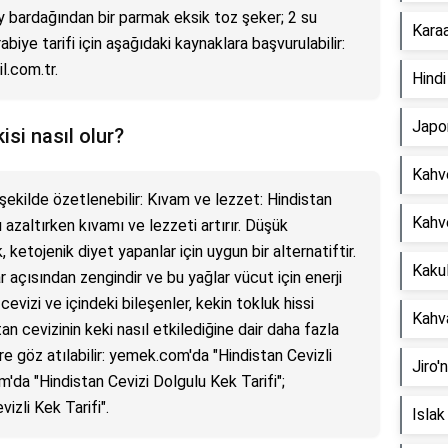
ay bardağından bir parmak eksik toz şeker; 2 su
Karaa
biye tarifi için aşağıdaki kaynaklara başvurulabilir:
l.com.tr.
Hindi
Japon
isi nasıl olur?
Kahve
 şekilde özetlenebilir: Kıvam ve lezzet: Hindistan
Kahve
 azaltırken kıvamı ve lezzeti artırır. Düşük
, ketojenik diyet yapanlar için uygun bir alternatiftir.
Kakul
r açısından zengindir ve bu yağlar vücut için enerji
cevizi ve içindeki bileşenler, kekin tokluk hissi
Kahva
n cevizinin keki nasıl etkilediğine dair daha fazla
ere göz atılabilir: yemek.com'da "Hindistan Cevizli
Jiro'
m'da "Hindistan Cevizi Dolgulu Kek Tarifi";
zli Kek Tarifi".
Isla