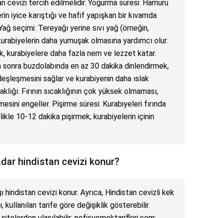
 cevizi tercih edilmelidir. Yoğurma süresi: Hamuru
n iyice karıştığı ve hafif yapışkan bir kıvamda
ağ seçimi: Tereyağı yerine sıvı yağ (örneğin,
 kurabiyelerin daha yumuşak olmasına yardımcı olur.
, kurabiyelere daha fazla nem ve lezzet katar.
n sonra buzdolabında en az 30 dakika dinlendirmek,
deşleşmesini sağlar ve kurabiyenin daha ıslak
aklığı: Fırının sıcaklığının çok yüksek olmaması,
mesini engeller. Pişirme süresi: Kurabiyeleri fırında
kle 10-12 dakika pişirmek, kurabiyelerin içinin
adar hindistan cevizi konur?
 hindistan cevizi konur. Ayrıca, Hindistan cevizli kek
, kullanılan tarife göre değişiklik gösterebilir.
 sitelerden ulaşılabilir: nefisyemektarifleri.com;