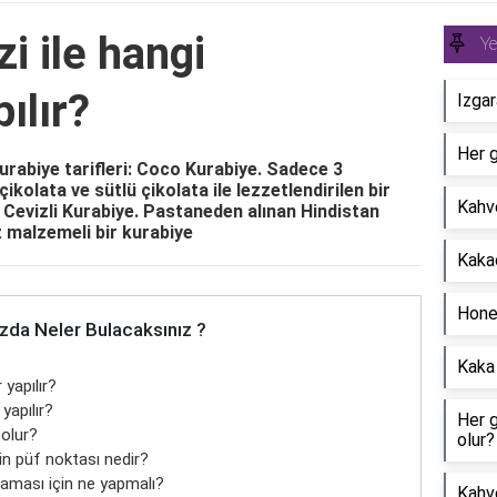
i ile hangi
Y
ılır?
Izgar
Her g
 kurabiye tarifleri: Coco Kurabiye. Sadece 3
ikolata ve sütlü çikolata ile lezzetlendirilen bir
Kahv
Cevizli Kurabiye. Pastaneden alınan Hindistan
z malzemeli bir kurabiye
Kaka
Honey
zda Neler Bulacaksınız ?
Kaka
 yapılır?
yapılır?
Her 
 olur?
olur?
in püf noktası nedir?
maması için ne yapmalı?
Kahve