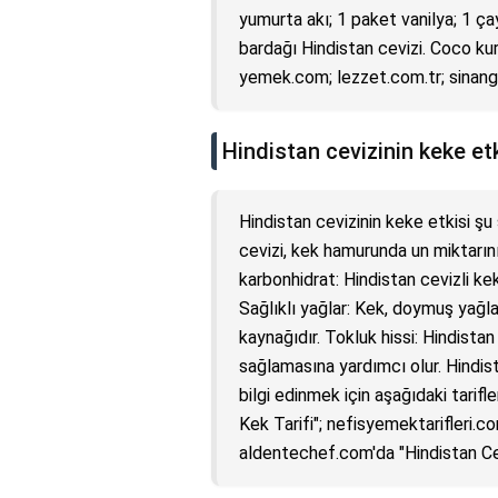
yumurta akı; 1 paket vanilya; 1 ç
bardağı Hindistan cevizi. Coco kura
yemek.com; lezzet.com.tr; sinangi
Hindistan cevizinin keke etk
Hindistan cevizinin keke etkisi şu
cevizi, kek hamurunda un miktarını
karbonhidrat: Hindistan cevizli kek
Sağlıklı yağlar: Kek, doymuş yağla
kaynağıdır. Tokluk hissi: Hindistan 
sağlamasına yardımcı olur. Hindista
bilgi edinmek için aşağıdaki tarifl
Kek Tarifi"; nefisyemektarifleri.co
aldentechef.com'da "Hindistan Cevi