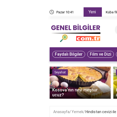
Yeni
den izlenir?
Pazar 10:41
Küba fi
Faydalı Bilgiler
Film ve Dizi
 ve Sanat
Seyahat
‹
an'ın bilge dedesi
Kosova'nın neyi meşhur
r?
ucuz?
Anasayfa
Yemek
Hindistan cevizi ile