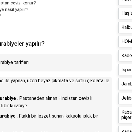
istan cevizi konur?
e nasıl yapılır?
Haşla
?
Kalbu
HOMA
rabiyeler yapılır?
Kadeh
abiye tarifleri:
Ispan
ile yapılan, üzeri beyaz çikolata ve sütlü çikolata ile
Jambo
Jelib
Kurabiye
. Pastaneden alınan Hindistan cevizli
i bir kurabiye
Kaba
Kurabiye
. Farklı bir lezzet sunan, kakaolu ıslak bir
pişer
Kaday