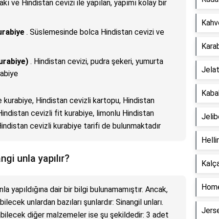
kı ve Hindistan cevizi ile yapılan, yapımı kolay bir
Kahve
urabiye
. Süslemesinde bolca Hindistan cevizi ve
Karab
Kurabiye)
. Hindistan cevizi, pudra şekeri, yumurta
Jelat
rabiye
Kabak
e kurabiye, Hindistan cevizli kartopu, Hindistan
Hindistan cevizli fit kurabiye, limonlu Hindistan
Jelib
 Hindistan cevizli kurabiye tarifi de bulunmaktadır
Helli
ngi unla yapılır?
Kalça
Home
la yapıldığına dair bir bilgi bulunamamıştır. Ancak,
lecek unlardan bazıları şunlardır: Sinangil unları.
Jers
bilecek diğer malzemeler ise şu şekildedir: 3 adet