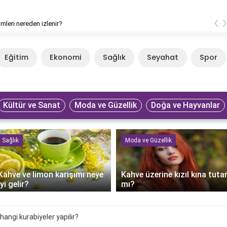
‹
lmleri nereden izlenir?
Eğitim
Ekonomi
Sağlık
Seyahat
Spor
Kültür ve Sanat
Moda ve Güzellik
Doğa ve Hayvanlar
Sağlık
Moda ve Güzellik
Kahve ve limon karışımı neye
Kahve üzerine kızıl kına tuta
iyi gelir?
mı?
 hangi kurabiyeler yapılır?