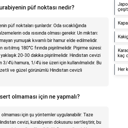
Japo
kurabiyenin püf noktası nedir?
çeşit
Kapar
enin püf noktaları şunlardır: Oda sıcaklığında
zemelerin oda ısısında olması gerekir. Un miktarı:
Kakig
mayan yumuşak kıvamlı bir hamur elde edilmelidir.
 ısıtılmış 180°C fırında pişirilmelidir. Pişirme süresi:
Karac
 yaklaşık 20-30 dakika pişirilmelidir. Hindistan cevizi
kaç 
 3/4'ü hamura, 1/4'ü ise üzeri için kullanılmalıdır. Bu
Her k
zetli ve güzel görünümlü Hindistan cevizli
 sert olmaması için ne yapmalı?
t olmaması için şu yöntemler uygulanabilir: Taze
indistan cevizi, kurabiyenin dokusunu sertleştirir, bu