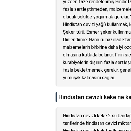
yüzden taze rendelenmiş Hindistan
fazla sertleştirmeden, malzemeleri
olacak şekilde yoğurmak gerekir. Y
Hindistan cevizi yağı) kullanmak,
Şeker türü: Esmer şeker kullanmak
Dinlendirme: Hamuru hazırladıkta
malzemelerin birbirine daha iyi öz
olmasına katkıda bulunur. Fırın sıc
kurabiyelerin dışının fazla sertleş
fazla bekletmemek gerekir, genelli
yumuşak kalmasını sağlar.
Hindistan cevizli keke ne k
Hindistan cevizli keke 2 su bardağı
tariflerinde hindistan cevizi miktarı
Hindistan cevizli kek tariflerine şu