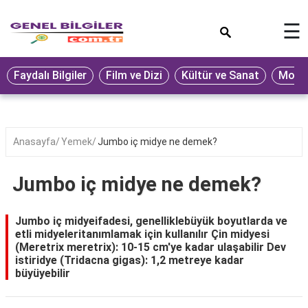
×
☰
Eğitim
Faydalı Bilgiler
Film ve Dizi
Kültür ve Sanat
Moda 
Ekonomi
Sağlık
Seyahat
Anasayfa
Yemek
Jumbo iç midye ne demek?
Spor
Jumbo iç midye ne demek?
Oyun
Yaşam
Jumbo iç midyeifadesi, genelliklebüyük boyutlarda ve
etli midyeleritanımlamak için kullanılır Çin midyesi
Hukuk
(Meretrix meretrix): 10-15 cm'ye kadar ulaşabilir Dev
istiridye (Tridacna gigas): 1,2 metreye kadar
Blog
büyüyebilir