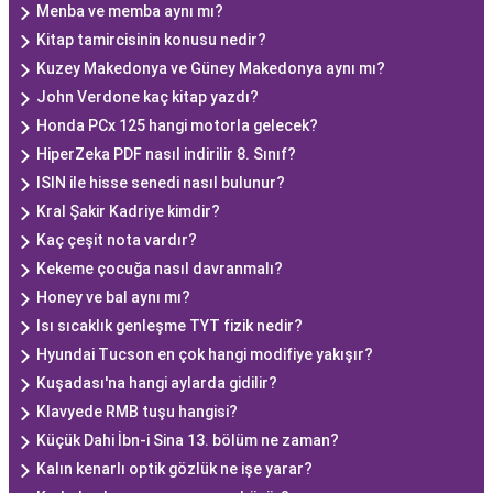
Menba ve memba aynı mı?
Kitap tamircisinin konusu nedir?
Kuzey Makedonya ve Güney Makedonya aynı mı?
John Verdone kaç kitap yazdı?
Honda PCx 125 hangi motorla gelecek?
HiperZeka PDF nasıl indirilir 8. Sınıf?
ISIN ile hisse senedi nasıl bulunur?
Kral Şakir Kadriye kimdir?
Kaç çeşit nota vardır?
Kekeme çocuğa nasıl davranmalı?
Honey ve bal aynı mı?
Isı sıcaklık genleşme TYT fizik nedir?
Hyundai Tucson en çok hangi modifiye yakışır?
Kuşadası'na hangi aylarda gidilir?
Klavyede RMB tuşu hangisi?
Küçük Dahi İbn-i Sina 13. bölüm ne zaman?
Kalın kenarlı optik gözlük ne işe yarar?