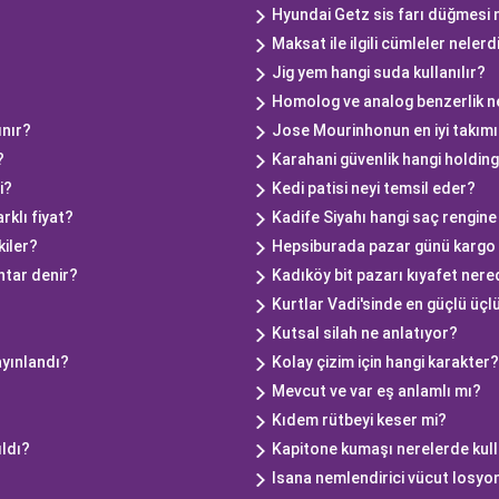
Hyundai Getz sis farı düğmesi
Maksat ile ilgili cümleler nelerd
Jig yem hangi suda kullanılır?
Homolog ve analog benzerlik n
ınır?
Jose Mourinhonun en iyi takımı
?
Karahani güvenlik hangi holding
i?
Kedi patisi neyi temsil eder?
rklı fiyat?
Kadife Siyahı hangi saç rengine
iler?
Hepsiburada pazar günü kargo 
htar denir?
Kadıköy bit pazarı kıyafet ner
Kurtlar Vadi'sinde en güçlü üçl
Kutsal silah ne anlatıyor?
ayınlandı?
Kolay çizim için hangi karakter?
Mevcut ve var eş anlamlı mı?
Kıdem rütbeyi keser mi?
ıldı?
Kapitone kumaşı nerelerde kull
Isana nemlendirici vücut losyon 