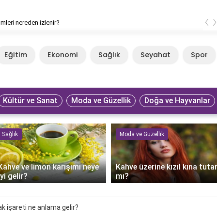
‹
lmleri nereden izlenir?
Eğitim
Ekonomi
Sağlık
Seyahat
Spor
Kültür ve Sanat
Moda ve Güzellik
Doğa ve Hayvanlar
Sağlık
Moda ve Güzellik
Kahve ve limon karışımı neye
Kahve üzerine kızıl kına tuta
iyi gelir?
mı?
 işareti ne anlama gelir?