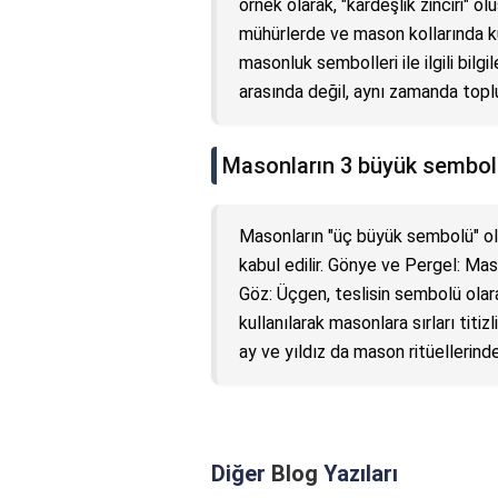
örnek olarak, "kardeşlik zinciri" ol
mühürlerde ve mason kollarında kull
masonluk sembolleri ile ilgili bilg
arasında değil, aynı zamanda top
Masonların 3 büyük sembol
Masonların "üç büyük sembolü" ola
kabul edilir. Gönye ve Pergel: M
Göz: Üçgen, teslisin sembolü olar
kullanılarak masonlara sırları titizl
ay ve yıldız da mason ritüellerind
Diğer
Blog
Yazıları