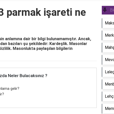
3 parmak işareti ne
Bl
Maksa
Merkü
n anlamına dair bir bilgi bulunamamıştır. Ancak,
dan bazıları şu şekildedir: Kardeşlik. Masonlar
Mahşe
izlilik. Masonlukta paylaşılan bilgilerin
Mevc
Laleg
zda Neler Bulacaksınız ?
Menb
nlama gelir?
ir?
Lehçe
Memo