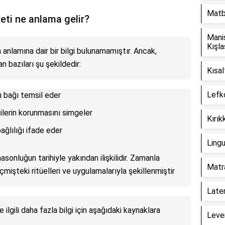
Matb
eti ne anlama gelir?
Mani
Kışla
anlamına dair bir bilgi bulunamamıştır. Ancak,
n bazıları şu şekildedir:
Kısal
Lefk
ı bağı temsil eder
ilerin korunmasını simgeler
Kırık
ağlılığı ifade eder
Lingu
asonluğun tarihiyle yakından ilişkilidir. Zamanla
Matr
çmişteki ritüelleri ve uygulamalarıyla şekillenmiştir
Later
ilgili daha fazla bilgi için aşağıdaki kaynaklara
Leve