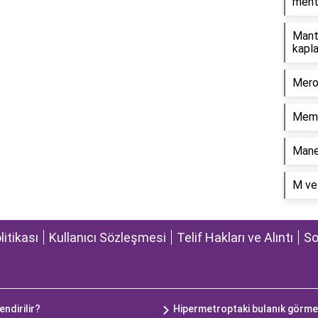
ment
Mant
kapla
Mero
Meml
Mane
M ve 
olitikası
Kullanıcı Sözleşmesi
Telif Hakları ve Alıntı
So
endirilir?
Hipermetroptaki bulanık görme