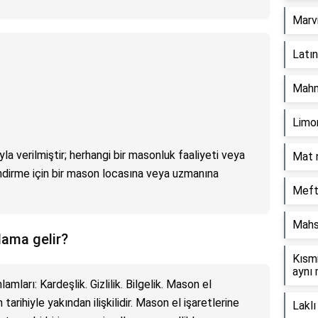
Marvi
Latın 
Mahm
Limon
la verilmiştir; herhangi bir masonluk faaliyeti veya
Mat n
önlendirme için bir mason locasına veya uzmanına
Meft
Mahs
lama gelir?
Kısm
aynı 
amları: Kardeşlik. Gizlilik. Bilgelik. Mason el
tarihiyle yakından ilişkilidir. Mason el işaretlerine
Lakl