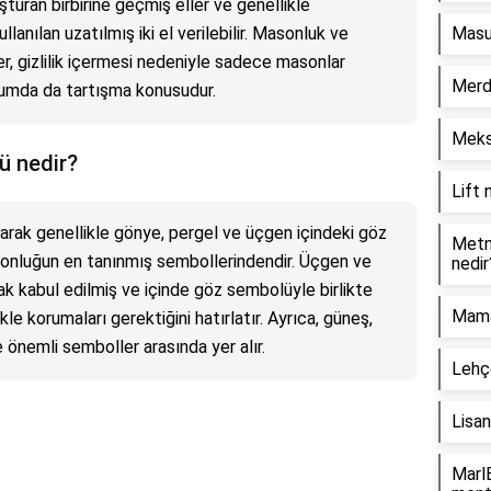
uşturan birbirine geçmiş eller ve genellikle
anılan uzatılmış iki el verilebilir. Masonluk ve
Masum
iler, gizlilik içermesi nedeniyle sadece masonlar
Merd
lumda da tartışma konusudur.
Meksi
ü nedir?
Lift
rak genellikle gönye, pergel ve üçgen içindeki göz
Metni
asonluğun en tanınmış sembollerindendir. Üçgen ve
nedir
ak kabul edilmiş ve içinde göz sembolüyle birlikte
Mama
ikle korumaları gerektiğini hatırlatır. Ayrıca, güneş,
e önemli semboller arasında yer alır.
Lehç
Lisan
MarlB