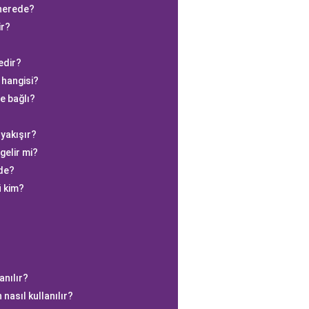
 nerede?
ir?
edir?
 hangisi?
e bağlı?
 yakışır?
gelir mi?
ede?
ü kim?
anılır?
nasıl kullanılır?