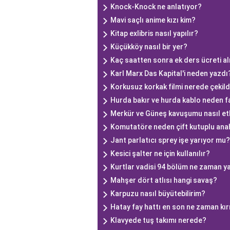
Knock-Knock ne anlatıyor?
Mavi saçlı anime kızı kim?
Kitap exlibris nasıl yapılır?
Küçükköy nasıl bir yer?
Kaç saatten sonra ek ders ücreti al
Karl Marx Das Kapital'i neden yazdı
Korkusuz korkak filmi nerede çekild
Hurda bakır ve hurda kablo neden fa
Merkür ve Güneş kavuşumu nasıl etk
Komutatöre neden çift kutuplu ana
Jant parlatıcı sprey işe yarıyor mu?
Kesici şalter ne için kullanılır?
Kurtlar vadisi 94 bölüm ne zaman y
Mahşer dört atlısı hangi savaş?
Karpuzu nasıl büyütebilirim?
Hatay fay hattı en son ne zaman kır
Klavyede tuş takımı nerede?