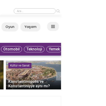
›
Küba filmleri nereden izlenir?
Oyun
Yaşam
Anasayfa
Otomobil
Teknoloji
Yemek
Kültür ve Sanat
Kültür ve Sanat
›
r
Konstantinopolis ve
Keloğlan'ın bilge dedesi
Konstantiniyye aynı mı?
kimdir?