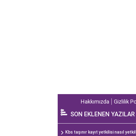
Hakkımızda
Gizlilik P
SON EKLENEN YAZILAR
Kbs taşınır kayıt yetkilisi nasıl yetkil