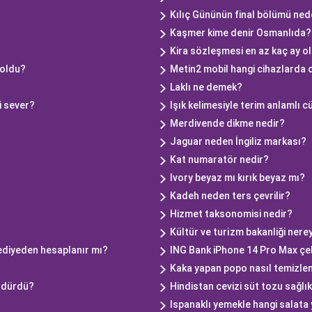
Kılıç Gününün final bölümü ne
Kaşmer kime denir Osmanlıda?
Kira sözleşmesi en az kaç ay o
 oldu?
Metin2 mobil hangi cihazlarda 
Laklı ne demek?
i sever?
Işık kelimesiyle terim anlamlı 
Merdivende dikme nedir?
Jaguar neden İngiliz markası?
Kat numaratör nedir?
?
Ivory beyaz mı kırık beyaz mı?
Kadeh neden ters çevrilir?
Hizmet taksonomisi nedir?
Kültür ve turi̇zm bakanliği nerey
tediyeden hesaplanır mı?
ING Bank iPhone 14 Pro Max çek
Kaka yapan popo nasıl temizlen
öldürdü?
Hindistan cevizi süt tozu sağlık
Ispanaklı yemekle hangi salata 