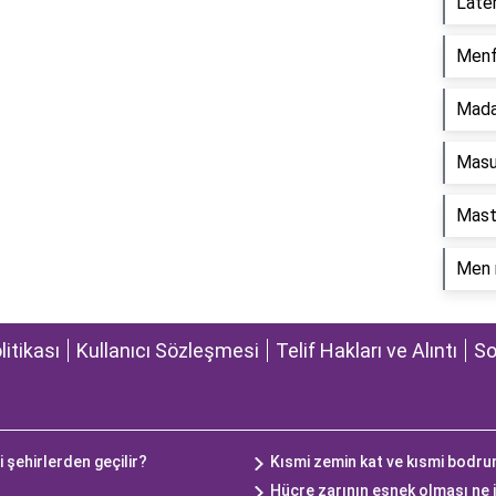
Later
Menf
Madan
Masu
Masta
Men 
olitikası
Kullanıcı Sözleşmesi
Telif Hakları ve Alıntı
So
 şehirlerden geçilir?
Kısmi zemin kat ve kısmi bodru
Hücre zarının esnek olması ne 