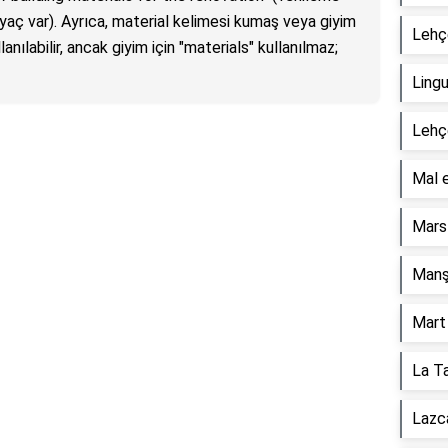
iyaç var). Ayrıca, material kelimesi kumaş veya giyim
Lehçe
anılabilir, ancak giyim için "materials" kullanılmaz;
Ling
Lehç
Mal 
Mars
Manş
Mart 
La Ta
Lazc