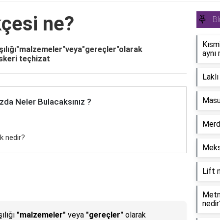
kçesi ne?
Bl
Kısm
şılığı"malzemeler"veya"gereçler"olarak
aynı 
skeri teçhizat
Lakl
Masum
zda Neler Bulacaksınız ?
Merd
k nedir?
Meksi
Lift
Metni
nedir
ılığı
"malzemeler"
veya
"gereçler"
olarak