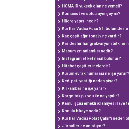
HOMA IR yüksek olan ne yemeli?
Komünist ve solcu aynı şey mi?
Hücre yapısı nedir?
Kurtlar Vadisi Pusu 81. bölümde ne
Kaç çeşit ağır tonaj vinç vardır?
Karidesler hangi akvaryum bitkilerin
Masum zıt anlamlısı nedir?
Instagram etiket nasıl bulunur?
Hitabet çeşitleri nelerdir?
Kurum evrak numarası ne işe yarar
Kedi pati yastığı neden şişer?
Kırkambar ne işe yarar?
Kargo takip kodu ile ne yapılır?
Kamu işçisi emekli ikramiyesi ilave 
Konulu hikaye nedir?
Kurtlar Vadisi Polat Çakır'ı neden 
Jürnaller ne anlatıyor?