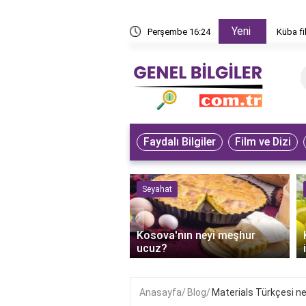
Yeni
den izlenir?
Perşembe 16:24
Küba fi
Faydalı Bilgiler
Film ve Dizi
 ve Sanat
Seyahat
‹
an'ın bilge dedesi
Kosova'nın neyi meşhur
r?
ucuz?
Anasayfa
Blog
Materials Türkçesi n