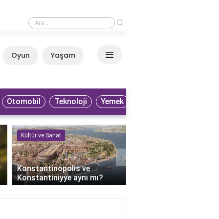
›
Küba filmleri nereden izlenir?
Oyun
Yaşam
Anasayfa
Otomobil
Teknoloji
Yemek
Kültür ve Sanat
Kültür ve Sanat
›
r
Konstantinopolis ve
Keloğlan'ın bilge dedesi
Konstantiniyye aynı mı?
kimdir?