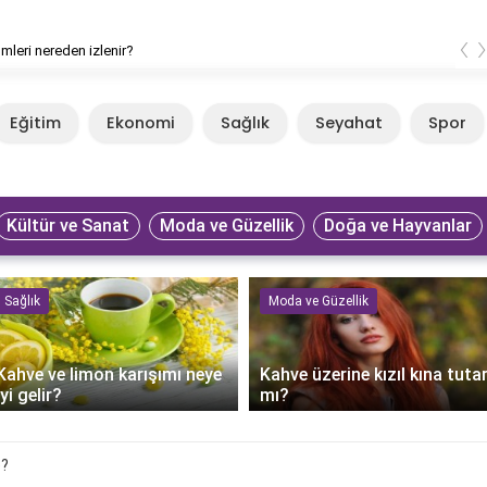
‹
lmleri nereden izlenir?
Eğitim
Ekonomi
Sağlık
Seyahat
Spor
Kültür ve Sanat
Moda ve Güzellik
Doğa ve Hayvanlar
Sağlık
Moda ve Güzellik
Kahve ve limon karışımı neye
Kahve üzerine kızıl kına tuta
iyi gelir?
mı?
e?