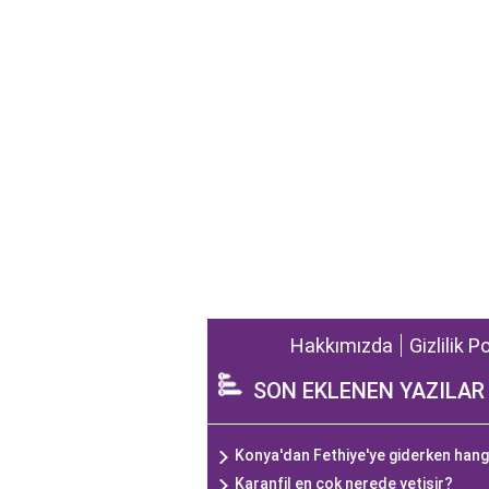
Hakkımızda
Gizlilik P
SON EKLENEN YAZILAR
Konya'dan Fethiye'ye giderken hangi
Karanfil en çok nerede yetişir?