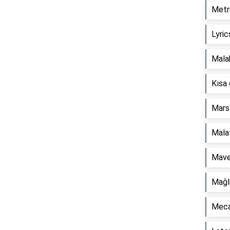
Metru
Lyric
Mala
Kısa 
Mars 
Malat
Mave
Mağlu
Mecaz