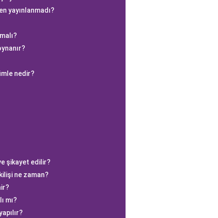
den yayınlanmadı?
lmalı?
oynanır?
cümle nedir?
e şikayet edilir?
ilişi ne zaman?
ir?
lı mı?
yapılır?