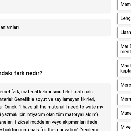
Mama
Lehç
 anlamları:
Lisan
MarlB
ment
Mant
kapla
ndaki fark nedir?
Mero
emel fark, material kelimesinin tekil, materials
Meml
terial: Genellikle soyut ve sayılamayan fikirleri,
er. Örnek: "I have all the material I need to write my
Mane
i yazmak için ihtiyacım olan tüm materyali aldım).
sneleri, fiziksel maddeleri veya ekipmanları ifade
M ve 
 building materials for the renovation" (Yenileme