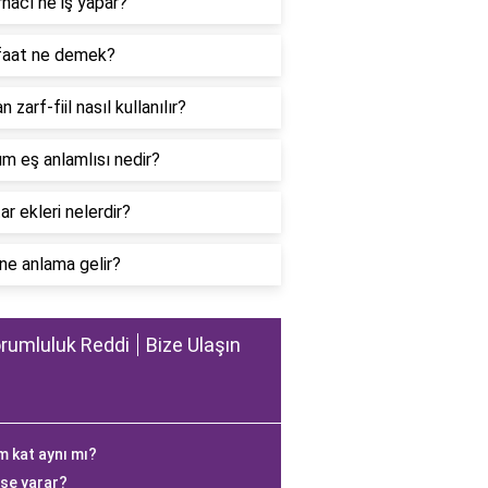
nacı ne iş yapar?
aat ne demek?
 zarf-fiil nasıl kullanılır?
m eş anlamlısı nedir?
r ekleri nelerdir?
ne anlama gelir?
rumluluk Reddi
Bize Ulaşın
m kat aynı mı?
işe yarar?