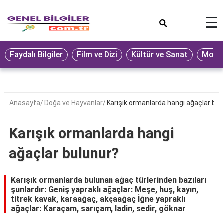
×
☰
Eğitim
Faydalı Bilgiler
Film ve Dizi
Kültür ve Sanat
Moda 
Ekonomi
Sağlık
Seyahat
Anasayfa
Doğa ve Hayvanlar
Karışık ormanlarda hangi ağaçlar bul
Spor
Karışık ormanlarda hangi
Oyun
ağaçlar bulunur?
Yaşam
Hukuk
Karışık ormanlarda bulunan ağaç türlerinden bazıları
şunlardır: Geniş yapraklı ağaçlar: Meşe, huş, kayın,
Blog
titrek kavak, karaağaç, akçaağaç İğne yapraklı
ağaçlar: Karaçam, sarıçam, ladin, sedir, göknar