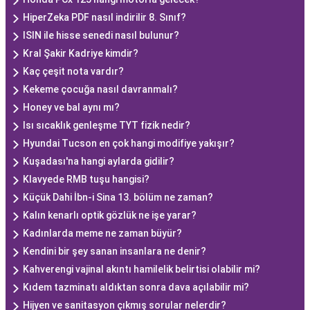
HiperZeka PDF nasıl indirilir 8. Sınıf?
ISIN ile hisse senedi nasıl bulunur?
Kral Şakir Kadriye kimdir?
Kaç çeşit nota vardır?
Kekeme çocuğa nasıl davranmalı?
Honey ve bal aynı mı?
Isı sıcaklık genleşme TYT fizik nedir?
Hyundai Tucson en çok hangi modifiye yakışır?
Kuşadası'na hangi aylarda gidilir?
Klavyede RMB tuşu hangisi?
Küçük Dahi İbn-i Sina 13. bölüm ne zaman?
Kalın kenarlı optik gözlük ne işe yarar?
Kadınlarda meme ne zaman büyür?
Kendini bir şey sanan insanlara ne denir?
Kahverengi vajinal akıntı hamilelik belirtisi olabilir mi?
Kıdem tazminatı aldıktan sonra dava açılabilir mi?
Hijyen ve sanitasyon çıkmış sorular nelerdir?