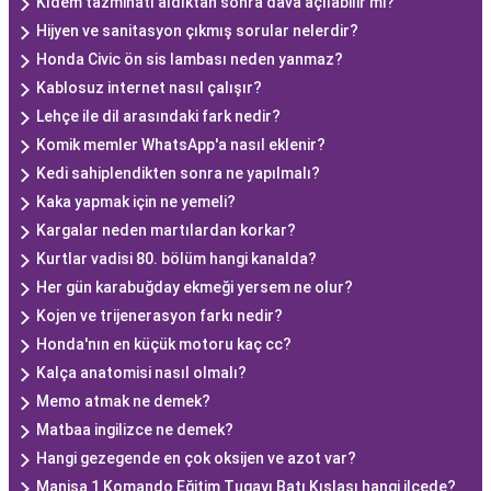
Kıdem tazminatı aldıktan sonra dava açılabilir mi?
Hijyen ve sanitasyon çıkmış sorular nelerdir?
Honda Civic ön sis lambası neden yanmaz?
Kablosuz internet nasıl çalışır?
Lehçe ile dil arasındaki fark nedir?
Komik memler WhatsApp'a nasıl eklenir?
Kedi sahiplendikten sonra ne yapılmalı?
Kaka yapmak için ne yemeli?
Kargalar neden martılardan korkar?
Kurtlar vadisi 80. bölüm hangi kanalda?
Her gün karabuğday ekmeği yersem ne olur?
Kojen ve trijenerasyon farkı nedir?
Honda'nın en küçük motoru kaç cc?
Kalça anatomisi nasıl olmalı?
Memo atmak ne demek?
Matbaa ingilizce ne demek?
Hangi gezegende en çok oksijen ve azot var?
Manisa 1 Komando Eğitim Tugayı Batı Kışlası hangi ilçede?