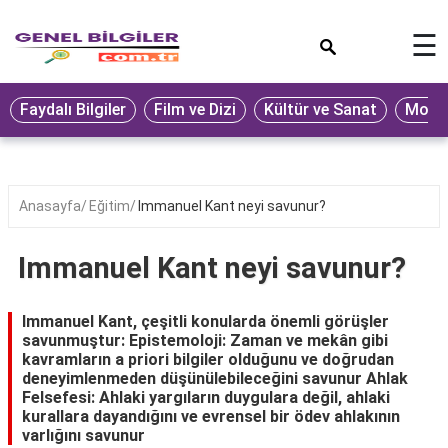
×
☰
Eğitim
Faydalı Bilgiler
Film ve Dizi
Kültür ve Sanat
Moda 
Ekonomi
Sağlık
Seyahat
Anasayfa
Eğitim
Immanuel Kant neyi savunur?
Spor
Immanuel Kant neyi savunur?
Oyun
Yaşam
Immanuel Kant, çeşitli konularda önemli görüşler
savunmuştur: Epistemoloji: Zaman ve mekân gibi
Hukuk
kavramların a priori bilgiler olduğunu ve doğrudan
deneyimlenmeden düşünülebileceğini savunur Ahlak
Blog
Felsefesi: Ahlaki yargıların duygulara değil, ahlaki
kurallara dayandığını ve evrensel bir ödev ahlakının
varlığını savunur