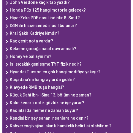
John Verdone kaç kitap yazdı?
Honda PCx 125 hangi motorla gelecek?
HiperZeka PDF nasıl indirilir 8. Sınıf?
ISIN ile hisse senedi nasıl bulunur?
Kral Şakir Kadriye kimdir?
Kaç çeşit nota vardır?
Kekeme çocuğa nasıl davranmalı?
Honey ve bal aynı mı?
Isı sıcaklık genleşme TYT fizik nedir?
Hyundai Tucson en çok hangi modifiye yakışır?
Kuşadası'na hangi aylarda gidilir?
Klavyede RMB tuşu hangisi?
Küçük Dahi İbn-i Sina 13. bölüm ne zaman?
Kalın kenarlı optik gözlük ne işe yarar?
Kadınlarda meme ne zaman büyür?
Kendini bir şey sanan insanlara ne denir?
Kahverengi vajinal akıntı hamilelik belirtisi olabilir mi?