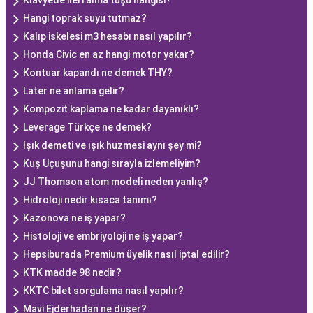
Klavyede ileri alma tuşu hangisi?
Hangi toprak suyu tutmaz?
Kalıp iskelesi m3 hesabı nasıl yapılır?
Honda Civic en az hangi motor yakar?
Kontuar kapandı ne demek THY?
Later ne anlama gelir?
Kompozit kaplama ne kadar dayanıklı?
Leverage Türkçe ne demek?
Işık demeti ve ışık huzmesi aynı şey mi?
Kuş Uçuşunu hangi sırayla izlemeliyim?
JJ Thomson atom modeli neden yanlış?
Hidroloji nedir kısaca tanımı?
Kazonova ne iş yapar?
Histoloji ve embriyoloji ne iş yapar?
Hepsiburada Premium üyelik nasıl iptal edilir?
KTK madde 98 nedir?
KKTC bilet sorgulama nasıl yapılır?
Mavi Ejderhadan ne düşer?