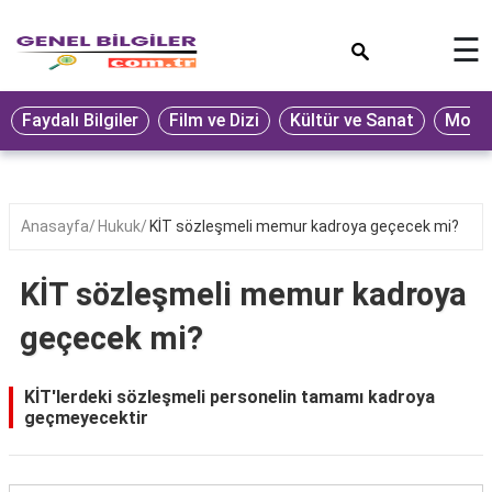
×
☰
Eğitim
Faydalı Bilgiler
Film ve Dizi
Kültür ve Sanat
Moda 
Ekonomi
Sağlık
Seyahat
Anasayfa
Hukuk
KİT sözleşmeli memur kadroya geçecek mi?
Spor
KİT sözleşmeli memur kadroya
Oyun
geçecek mi?
Yaşam
Hukuk
KİT'lerdeki sözleşmeli personelin tamamı kadroya
geçmeyecektir
Blog