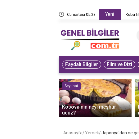
Yeni
den izlenir?
Cumartesi 05:23
Küba fi
Faydalı Bilgiler
Film ve Dizi
 ve Sanat
Seyahat
‹
an'ın bilge dedesi
Kosova'nın neyi meşhur
r?
ucuz?
Anasayfa
Yemek
Japonya'dan ne get