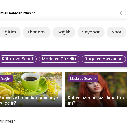
‹
lmleri nereden izlenir?
Eğitim
Ekonomi
Sağlık
Seyahat
Spor
Kültür ve Sanat
Moda ve Güzellik
Doğa ve Hayvanlar
Sağlık
Moda ve Güzellik
Kahve ve limon karışımı neye
Kahve üzerine kızıl kına tuta
iyi gelir?
mı?
irilmeli?