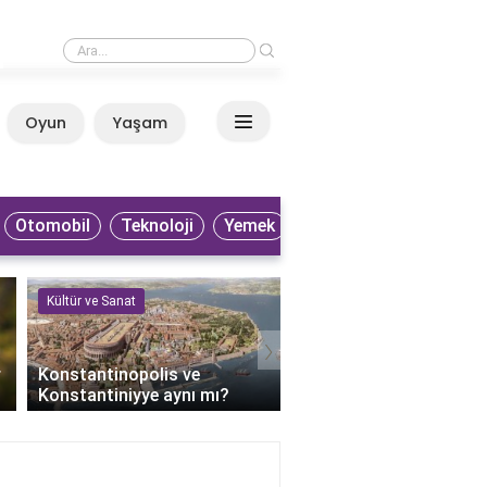
›
Küba filmleri nereden izlenir?
Oyun
Yaşam
Anasayfa
Otomobil
Teknoloji
Yemek
Kültür ve Sanat
Kültür ve Sanat
›
r
Konstantinopolis ve
Keloğlan'ın bilge dedesi
Konstantiniyye aynı mı?
kimdir?