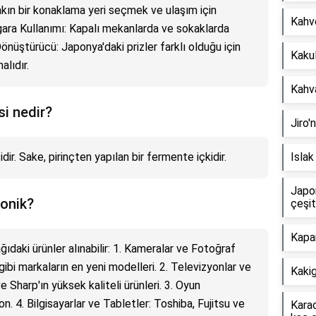
ın bir konaklama yeri seçmek ve ulaşım için
Kahve
igara Kullanımı: Kapalı mekanlarda ve sokaklarda
Dönüştürücü: Japonya'daki prizler farklı olduğu için
Kakul
lıdır.
Kahva
si nedir?
Jiro'
ir. Sake, pirinçten yapılan bir fermente içkidir.
Isla
Japo
ronik?
çeşit
Kapar
ıdaki ürünler alınabilir: 1. Kameralar ve Fotoğraf
ibi markaların en yeni modelleri. 2. Televizyonlar ve
Kakig
 Sharp'ın yüksek kaliteli ürünleri. 3. Oyun
n. 4. Bilgisayarlar ve Tabletler: Toshiba, Fujitsu ve
Karac