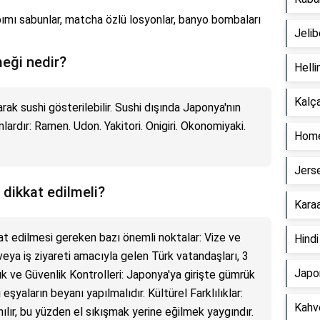
pımı sabunlar, matcha özlü losyonlar, banyo bombaları
Jelib
eği nedir?
Helli
Kalça
ak sushi gösterilebilir. Sushi dışında Japonya'nın
ardır: Ramen. Udon. Yakitori. Onigiri. Okonomiyaki.
Home
Jers
 dikkat edilmeli?
Karaa
t edilmesi gereken bazı önemli noktalar: Vize ve
Hindi
 veya iş ziyareti amacıyla gelen Türk vatandaşları, 3
Japon
k ve Güvenlik Kontrolleri: Japonya'ya girişte gümrük
 eşyaların beyanı yapılmalıdır. Kültürel Farklılıklar:
Kahve
lır, bu yüzden el sıkışmak yerine eğilmek yaygındır.