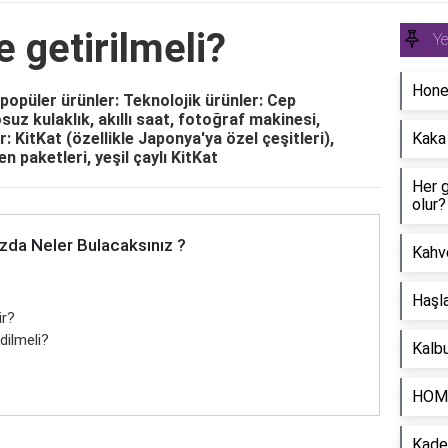
 getirilmeli?
Y
Honey
 popüler ürünler: Teknolojik ürünler: Cep
osuz kulaklık, akıllı saat, fotoğraf makinesi,
: KitKat (özellikle Japonya'ya özel çeşitleri),
Kaka
n paketleri, yeşil çaylı KitKat
Her 
olur?
zda Neler Bulacaksınız ?
Kahve
Haşla
ir?
dilmeli?
Kalbu
HOMA
Kadeh