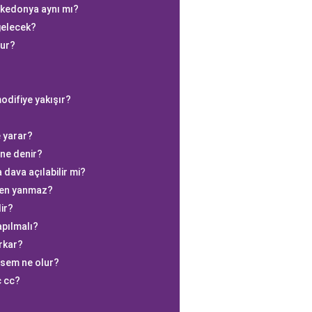
kedonya aynı mı?
gelecek?
nur?
difiye yakışır?
e yarar?
 ne denir?
dava açılabilir mi?
den yanmaz?
dir?
apılmalı?
rkar?
rsem ne olur?
ç cc?