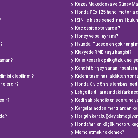
Kuzey Makedonya ve Güney Ma
Honda PCx 125 hangi motorla 
?
ISIN ile hisse senedi nasıl bulu
Kaç çeşit nota vardır?
Honey ve bal aynı mı?
r?
Hyundai Tucson en çok hangi mo
Klavyede RMB tuşu hangisi?
 zaman?
Kalın kenarlı optik gözlük ne iş
Kendini bir şey sanan insanlara
irtisi olabilir mi?
Kıdem tazminatı aldıktan sonra 
 nelerdir?
Honda Civic ön sis lambası ne
Lehçe ile dil arasındaki fark ne
enir?
Kedi sahiplendikten sonra ne y
Kargalar neden martılardan ko
lda?
Her gün karabuğday ekmeği ye
Honda'nın en küçük motoru ka
Memo atmak ne demek?