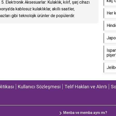
kaç 
. Elektronik Aksesuarlar: Kulaklık, kılıf, şarj cihazı
ponya'da kablosuz kulaklıklar, akıllı saatler,
Her k
zları gibi teknolojik ürünler de popülerdir.
Hindi
Japo
Ispan
pişer
Jelib
olitikası
Kullanıcı Sözleşmesi
Telif Hakları ve Alıntı
So
Menba ve memba aynı mı?