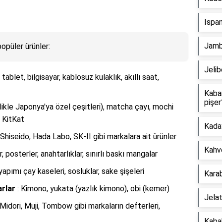
Ispan
Jambo
opüler ürünler:
Jelib
tablet, bilgisayar, kablosuz kulaklık, akıllı saat,
Kaba
pişer
likle Japonya'ya özel çeşitleri), matcha çayı, mochi
ı KitKat
Kaday
 Shiseido, Hada Labo, SK-II gibi markalara ait ürünler
Kahve
r, posterler, anahtarlıklar, sınırlı baskı mangalar
 yapımı çay kaseleri, sosluklar, sake şişeleri
Karab
arlar
: Kimono, yukata (yazlık kimono), obi (kemer)
Jelat
 Midori, Muji, Tombow gibi markaların defterleri,
Kabak