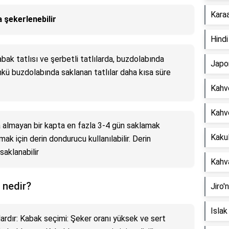
Karaa
a şekerlenebilir
Hindi
kabak tatlısı ve şerbetli tatlılarda, buzdolabında
Japon
kü buzdolabında saklanan tatlılar daha kısa süre
Kahve
Kahve
a almayan bir kapta en fazla 3-4 gün saklamak
Kakul
k için derin dondurucu kullanılabilir. Derin
saklanabilir
Kahva
 nedir?
Jiro'
Isla
lardır: Kabak seçimi: Şeker oranı yüksek ve sert