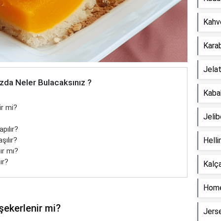
Kahve
Karab
Jelat
zda Neler Bulacaksınız ?
Kabak
ir mi?
Jelib
apılır?
şılır?
Helli
ır mı?
ır?
Kalça
Home
şekerlenir mi?
Jers