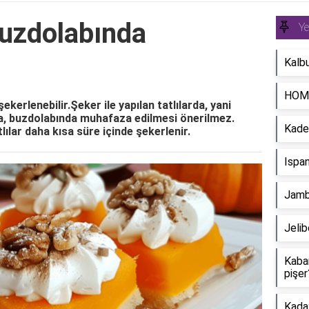
buzdolabında
Y
Kalbu
HOMA
ekerlenebilir.Şeker ile yapılan tatlılarda, yani
rda, buzdolabında muhafaza edilmesi önerilmez.
Kadeh
ılar daha kısa süre içinde şekerlenir.
Ispan
Jambo
Jelib
Kaba
pişer
Kaday