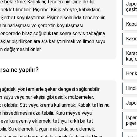
de bekletme: Kabaklar, tencerenin içine dizilip
Japo
çeşit
bekletilmelidir. Pişirme: Kısık ateşte, kabakların
. Şerbet koyulaştırma: Pişirme sonunda tencerenin
Kapar
un buharlaşması ve şerbetin koyulaşması
, tencerede biraz soğuduktan sonra servis tabağına
Kakig
baklar pişirilirken ara ara karıştırılmalı ve limon suyu
in değişmesini önler.
Karac
kaç 
rsa ne yapılır?
Her k
Hindi
aşağıdaki yöntemlerle şeker dengesi sağlanabilir:
suyu veya nar ekşisi gibi asidik malzemeler,
Japo
ı olabilir. Süt veya krema kullanmak: Kabak tatlısına
 hissedilmesini azaltabilir. Kuru meyve veya
Ispan
ya kuruyemiş eklemek, tatlıya farklı bir tat
pişer
ebilir. Su eklemek: Uygun miktarda su eklemek,
masına yardımcı olabilir, ancak fazla su tatlının