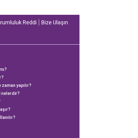
rumluluk Reddi
Bize Ulaşın
 mı?
r?
e zaman yapılır?
i nelerdir?
?
aşır?
llanılır?