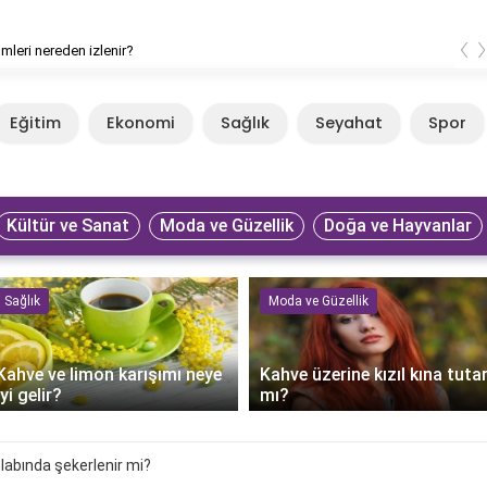
‹
filmleri nereden izlenir?
Eğitim
Ekonomi
Sağlık
Seyahat
Spor
Kültür ve Sanat
Moda ve Güzellik
Doğa ve Hayvanlar
Sağlık
Moda ve Güzellik
Kahve ve limon karışımı neye
Kahve üzerine kızıl kına tuta
iyi gelir?
mı?
labında şekerlenir mi?