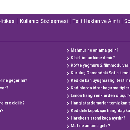
olitikası
Kullanıcı Sözleşmesi
Telif Hakları ve Alıntı
So
Mahmur ne anlama gelir?
Kibirli insan kime denir?
Köfte yağmuru 2 filmmodu var
Kuruluş Osmandaki Sofia kimdi
erine geçer mi?
Kedide kan uyuşmazlığı testi n
 var?
Kadınlarda idrar kaçırma tipler
Limon hangi renklerden oluşur
lere gidilir?
Hangi atardamarlar temiz kan t
ı?
Kedideki kepek için hangi ilaç ku
Hareket sistemi kaça ayrılır?
Mat ne anlama gelir?