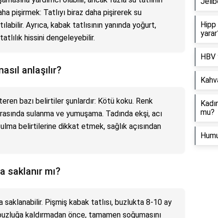
Jelib
aha pişirmek: Tatlıyı biraz daha pişirerek su
Hipp
tılabilir. Ayrıca, kabak tatlısının yanında yoğurt,
yarar
lılık hissini dengeleyebilir.
HBV 
asıl anlaşılır?
Kahva
ren bazı belirtiler şunlardır: Kötü koku. Renk
Kadın
mu?
 arasında sulanma ve yumuşama. Tadında ekşi, acı
zulma belirtilerine dikkat etmek, sağlık açısından
Humu
a saklanır mı?
a saklanabilir. Pişmiş kabak tatlısı, buzlukta 8-10 ay
yı buzluğa kaldırmadan önce, tamamen soğumasını