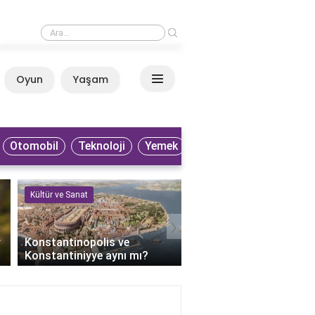
›
Kuruluş Osman Halime Hatun'un kızı kimdir?
Oyun
Yaşam
Anasayfa
Otomobil
Teknoloji
Yemek
Kültür ve Sanat
Kültür ve Sanat
›
r
Konstantinopolis ve
Keloğlan'ın bilge dedesi
Konstantiniyye aynı mı?
kimdir?