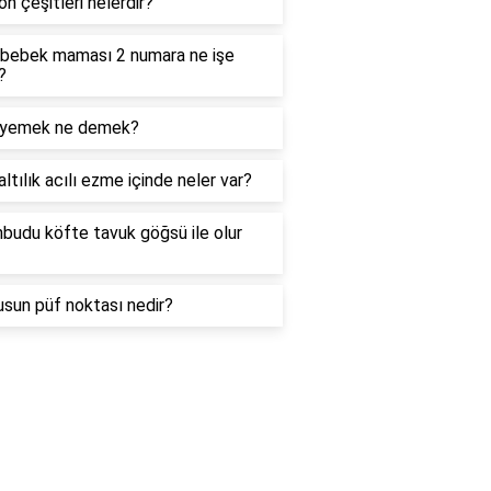
on çeşitleri nelerdir?
 bebek maması 2 numara ne işe
?
yemek ne demek?
ltılık acılı ezme içinde neler var?
budu köfte tavuk göğsü ile olur
sun püf noktası nedir?