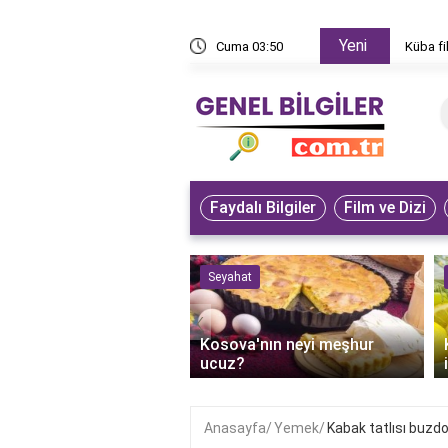
Yeni
reden izlenir?
Cuma 03:50
Küba 
Faydalı Bilgiler
Film ve Dizi
 ve Sanat
Seyahat
‹
an'ın bilge dedesi
Kosova'nın neyi meşhur
r?
ucuz?
Anasayfa
Yemek
Kabak tatlısı buzdo