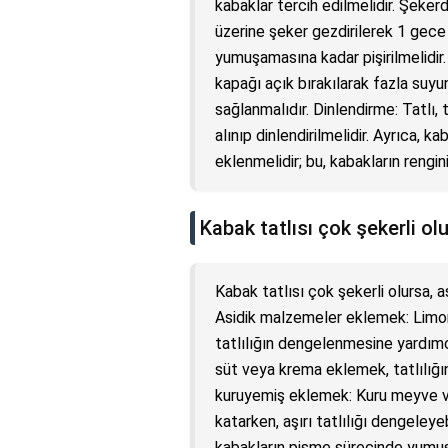
kabaklar tercih edilmelidir. Şeker
üzerine şeker gezdirilerek 1 gece 
yumuşamasına kadar pişirilmelidir
kapağı açık bırakılarak fazla suy
sağlanmalıdır. Dinlendirme: Tatlı
alınıp dinlendirilmelidir. Ayrıca, ka
eklenmelidir; bu, kabakların rengin
Kabak tatlısı çok şekerli olu
Kabak tatlısı çok şekerli olursa, 
Asidik malzemeler eklemek: Limon 
tatlılığın dengelenmesine yardımc
süt veya krema eklemek, tatlılığın
kuruyemiş eklemek: Kuru meyve ve
katarken, aşırı tatlılığı dengeley
kabakların pişme sürecinde yumuşa