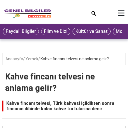
×
☰
Eğitim
Faydalı Bilgiler
Film ve Dizi
Kültür ve Sanat
Moda 
Ekonomi
Sağlık
Seyahat
Anasayfa
Yemek
Kahve fincanı telvesi ne anlama gelir?
Spor
Kahve fincanı telvesi ne
Oyun
anlama gelir?
Yaşam
Hukuk
Kahve fincanı telvesi, Türk kahvesi içildikten sonra
fincanın dibinde kalan kahve tortularına denir
Blog