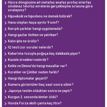
Hücre döngüsüne ait metafaz anafaz profaz interfaz
sitokinez telofaz evrelerini gerçekleşme sırasına göre
sıralayınız?
Hipoekoik ve hipodens ne demek böbrek?
Hava olayları kaça ayrılır 9 sınıf?
Karışık şarkılar hangi uygulamada?
Hangi gazlar iletken ve yalıtkan?
Kalın iple ne örülür?
IQ testi zor sorular nelerdir?
Kabartma tozuyla poğaça kaç dakikada pişer?
Kaside örnekleri nelerdir?
Kelile ve Dimne'de hangi masallar var?
Koreliler ve Çinliler neden farklı?
Hangi diplomalar geçerli?
Kamera görüntüleri kaç saat sonra silinir?
Japonya teslim olduktan sonra ne yaptı?
Kuzgun 2. sezonda kimler öldü?
Honda Forza akıllı çanta kaç litre?