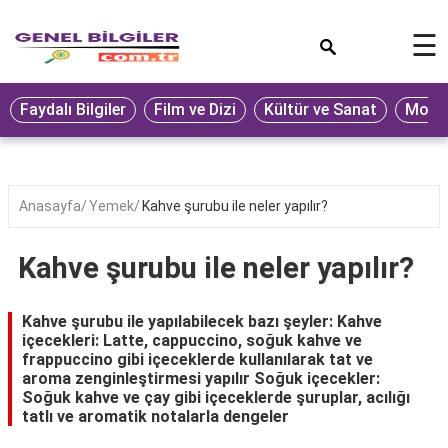
×
☰
Eğitim
Faydalı Bilgiler
Film ve Dizi
Kültür ve Sanat
Moda 
Ekonomi
Sağlık
Seyahat
Anasayfa
Yemek
Kahve şurubu ile neler yapılır?
Spor
Kahve şurubu ile neler yapılır?
Oyun
Yaşam
Kahve şurubu ile yapılabilecek bazı şeyler: Kahve
içecekleri: Latte, cappuccino, soğuk kahve ve
Hukuk
frappuccino gibi içeceklerde kullanılarak tat ve
aroma zenginleştirmesi yapılır Soğuk içecekler:
Blog
Soğuk kahve ve çay gibi içeceklerde şuruplar, acılığı
tatlı ve aromatik notalarla dengeler