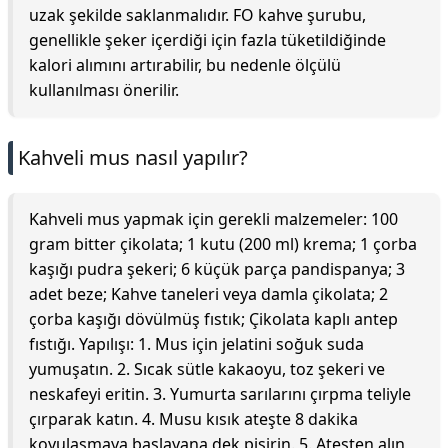
uzak şekilde saklanmalıdır. FO kahve şurubu,
genellikle şeker içerdiği için fazla tüketildiğinde
kalori alımını artırabilir, bu nedenle ölçülü
kullanılması önerilir.
Kahveli mus nasıl yapılır?
Kahveli mus yapmak için gerekli malzemeler: 100
gram bitter çikolata; 1 kutu (200 ml) krema; 1 çorba
kaşığı pudra şekeri; 6 küçük parça pandispanya; 3
adet beze; Kahve taneleri veya damla çikolata; 2
çorba kaşığı dövülmüş fıstık; Çikolata kaplı antep
fıstığı. Yapılışı: 1. Mus için jelatini soğuk suda
yumuşatın. 2. Sıcak sütle kakaoyu, toz şekeri ve
neskafeyi eritin. 3. Yumurta sarılarını çırpma teliyle
çırparak katın. 4. Musu kısık ateşte 8 dakika
koyulaşmaya başlayana dek pişirin. 5. Ateşten alın