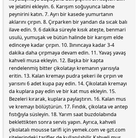
ve jelatini ekleyin. 6. Karışım soğuyunca labne
peynirini katın. 7. Ayrı bir kasede yumurtanın
aklarını çırpın. 8. Çırparken bir yandan da sıcak balı
ilave edin. 9. 6 dakika süreyle kısık ateşte, benmari
usulü, yumuşak ve bütün halinde bir karışım elde
edinceye kadar çırpın. 10. Ilınıncaya kadar 3-4
dakika daha çırpmaya devam edin. 11. Yavaş yavaş
kahveli musa ekleyin. 12. Başka bir kapta
rendelenmiş bitter çikolatayı kremanın yarısıyla
eritin. 13. Kalan kremayı pudra şekeri ile çırpın ve
yarısını 6 adet kupa pay edin. 14. Çikolatalı kremayı
da kuplara pay edin ve bir kat mus ekleyin. 15.
Bezeleri kırarak, kuplara paylaştırın. 16. Kalan mus
ve kremayı bölüştürün. 17. Fındık, çikolata ve antep
fıstığıyla süsleyin. 18. Yarım saat buzdolabında
beklettikten sonra servis yapın. Ayrıca, kahveli
çikolatalı mousse tarifi için yemek.com ve gzt.com
sitelerindeki tarifler de kullanılabilir. Kahveli mus