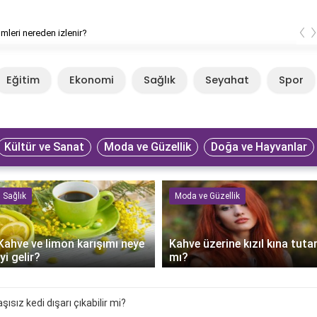
‹
lmleri nereden izlenir?
Eğitim
Ekonomi
Sağlık
Seyahat
Spor
Kültür ve Sanat
Moda ve Güzellik
Doğa ve Hayvanlar
Sağlık
Moda ve Güzellik
Kahve ve limon karışımı neye
Kahve üzerine kızıl kına tuta
iyi gelir?
mı?
ısız kedi dışarı çıkabilir mi?