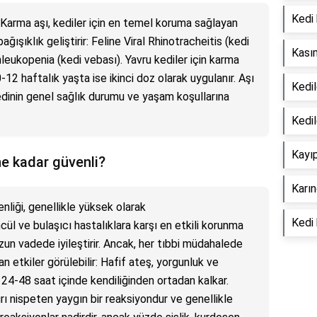
Kedi 
. Karma aşı, kediler için en temel koruma sağlayan
ağışıklık geliştirir: Feline Viral Rhinotracheitis (kedi
Kasım
nleukopenia (kedi vebası). Yavru kediler için karma
0-12 haftalık yaşta ise ikinci doz olarak uygulanır. Aşı
Kedil
dinin genel sağlık durumu ve yaşam koşullarına
Kedil
Kayıp
ne kadar güvenli?
Karın
nliği, genellikle yüksek olarak
Kedi 
cül ve bulaşıcı hastalıklara karşı en etkili korunma
uzun vadede iyileştirir. Ancak, her tıbbi müdahalede
an etkiler görülebilir: Hafif ateş, yorgunluk ve
le 24-48 saat içinde kendiliğinden ortadan kalkar.
rı nispeten yaygın bir reaksiyondur ve genellikle