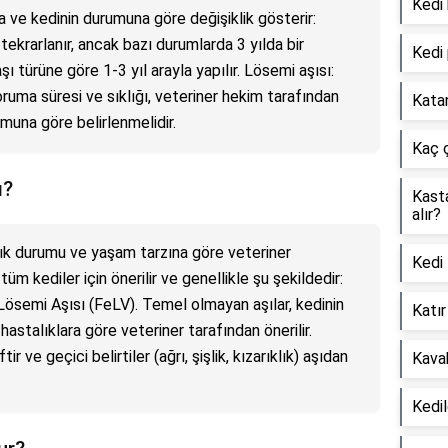
Kedi
ya ve kedinin durumuna göre değişiklik gösterir:
 tekrarlanır, ancak bazı durumlarda 3 yılda bir
Kedi 
 aşı türüne göre 1-3 yıl arayla yapılır. Lösemi aşısı:
koruma süresi ve sıklığı, veteriner hekim tarafından
Katan
muna göre belirlenmelidir.
Kaç ç
ı?
Kasta
alır?
ğlık durumu ve yaşam tarzına göre veteriner
Kedi 
tüm kediler için önerilir ve genellikle şu şekildedir:
ösemi Aşısı (FeLV). Temel olmayan aşılar, kedinin
Katır
hastalıklara göre veteriner tarafından önerilir.
tir ve geçici belirtiler (ağrı, şişlik, kızarıklık) aşıdan
Kavak
Kedi