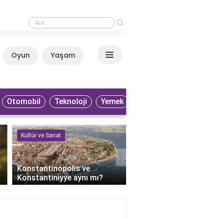
›
Küba filmleri nereden izlenir?
Oyun
Yaşam
Anasayfa
Otomobil
Teknoloji
Yemek
Kültür ve Sanat
Kültür ve Sanat
›
r
Konstantinopolis ve
Keloğlan'ın bilge dedesi
Konstantiniyye aynı mı?
kimdir?