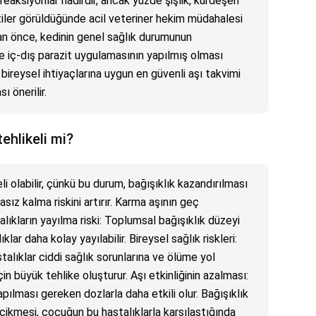
k reaksiyonlar nadirdir, ancak yüzde şişlik, kurdeşen
tiler görüldüğünde acil veteriner hekim müdahalesi
dan önce, kedinin genel sağlık durumunun
e iç-dış parazit uygulamasının yapılmış olması
 bireysel ihtiyaçlarına uygun en güvenli aşı takvimi
ı önerilir.
ehlikeli mi?
i olabilir, çünkü bu durum, bağışıklık kazandırılması
sız kalma riskini artırır. Karma aşının geç
alıkların yayılma riski: Toplumsal bağışıklık düzeyi
klar daha kolay yayılabilir. Bireysel sağlık riskleri:
talıklar ciddi sağlık sorunlarına ve ölüme yol
çin büyük tehlike oluşturur. Aşı etkinliğinin azalması:
yapılması gereken dozlarla daha etkili olur. Bağışıklık
ecikmesi, çocuğun bu hastalıklarla karşılaştığında