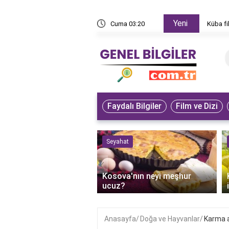
Yeni
den izlenir?
Cuma 03:20
Küba fi
Faydalı Bilgiler
Film ve Dizi
 ve Sanat
Seyahat
‹
an'ın bilge dedesi
Kosova'nın neyi meşhur
r?
ucuz?
Anasayfa
Doğa ve Hayvanlar
Karma aş