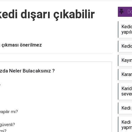
di dışarı çıkabilir
Do
Kedi
yapıl
rı çıkması önerilmez
Kedid
Kayın
zda Neler Bulacaksınız ?
Karan
?
Karid
seve
Kedi 
apılır mı?
Kedi 
güvenli?
yapm
 mi?