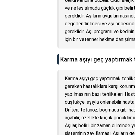
kendi kendine düzelir. Ciddi alerji
ve nefes almada güçlük gibi belir
gereklidir. Aşıların uygulanmasın
değerlendirilmesi ve aşı öncesind
gereklidir. Aşı programı ve kedinin
için bir veteriner hekime danışılmas
Karma aşıyı geç yaptırmak t
Karma aşıyı geç yaptırmak tehlikel
gereken hastalıklara karşı korunma
yapılmasının bazı tehlikeleri: Hast
düştükçe, aşıyla önlenebilir hastalı
Difteri, tetanoz, boğmaca gibi has
açabilir, özellikle küçük çocuklar i
Aşılar, belirli bir zaman diliminde 
sisteminin zayıflaması: Aşıların g