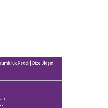
rumluluk Reddi
Bize Ulaşın
 mı?
r?