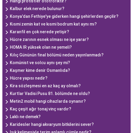
Hangi protistler ototrofiktir?
Kalbur elek nerede bulunur?
Konya'dan Fethiye'ye giderken hangi şehirlerden geçilir?
Kısmi zemin kat ve kısmi bodrum kat aynı mı?
Karanfil en çok nerede yetişir?
Hücre zarının esnek olması ne işe yarar?
HOMA IR yüksek olan ne yemeli?
Kılıç Gününün final bölümü neden yayınlanmadı?
Komünist ve solcu aynı şey mi?
Kaşmer kime denir Osmanlıda?
Hücre yapısı nedir?
Kira sözleşmesi en az kaç ay olmalı?
Kurtlar Vadisi Pusu 81. bölümde ne oldu?
Metin2 mobil hangi cihazlarda oynanır?
Kaç çeşit ağır tonaj vinç vardır?
Laklı ne demek?
Karidesler hangi akvaryum bitkilerini sever?
Işık kelimesiyle terim anlamlı cümle nedir?