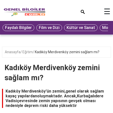
×
☰
Eğitim
Faydalı Bilgiler
Film ve Dizi
Kültür ve Sanat
Moda 
Ekonomi
Sağlık
Seyahat
Anasayfa
Eğitim
Kadıköy Merdivenköy zemini sağlam mı?
Spor
Kadıköy Merdivenköy zemini
Oyun
sağlam mı?
Yaşam
Hukuk
Kadıköy Merdivenköy'ün zemini,genel olarak sağlam
kayaç yapılardanoluşmaktadır. Ancak,Kurbağalıdere
Blog
Vadisiçevresinde zemin yapısının gevşek olması
nedeniyle deprem riski daha yüksektir