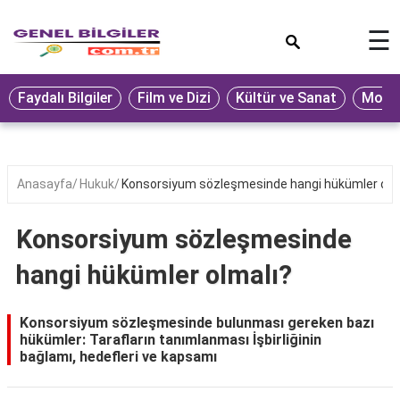
×
☰
Eğitim
Faydalı Bilgiler
Film ve Dizi
Kültür ve Sanat
Moda 
Ekonomi
Sağlık
Seyahat
Anasayfa
Hukuk
Konsorsiyum sözleşmesinde hangi hükümler olm
Spor
Konsorsiyum sözleşmesinde
Oyun
hangi hükümler olmalı?
Yaşam
Hukuk
Konsorsiyum sözleşmesinde bulunması gereken bazı
hükümler: Tarafların tanımlanması İşbirliğinin
Blog
bağlamı, hedefleri ve kapsamı