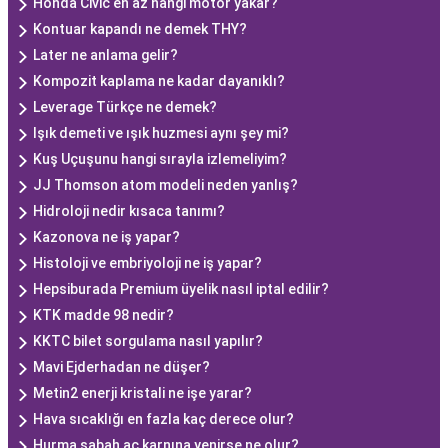
Honda Civic en az hangi motor yakar?
Kontuar kapandı ne demek THY?
Later ne anlama gelir?
Kompozit kaplama ne kadar dayanıklı?
Leverage Türkçe ne demek?
Işık demeti ve ışık huzmesi aynı şey mi?
Kuş Uçuşunu hangi sırayla izlemeliyim?
JJ Thomson atom modeli neden yanlış?
Hidroloji nedir kısaca tanımı?
Kazonova ne iş yapar?
Histoloji ve embriyoloji ne iş yapar?
Hepsiburada Premium üyelik nasıl iptal edilir?
KTK madde 98 nedir?
KKTC bilet sorgulama nasıl yapılır?
Mavi Ejderhadan ne düşer?
Metin2 enerji kristali ne işe yarar?
Hava sıcaklığı en fazla kaç derece olur?
Hurma sabah aç karnına yenirse ne olur?