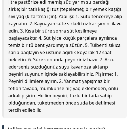
litre pastörize edilmemiş süt; yarım su bardağı
sirke; bir tatlı kaşığı tuz (tepeleme); bir yemek kaşığı
sıvı yağ (kızartma için). Yapılışı: 1. Sütü tencereye alıp
kaynatın. 2. Kaynayan süte sirkeli tuz karışımını ilave
edin. 3. Kısa bir süre sonra süt kesilmeye
başlayacaktır. 4. Süt iyice küçük parçalara ayrılınca
temiz bir tülbent yardımıyla süzün. 5. Tülbenti sıkıca
sarıp bağlayın ve üstüne ağırlık koyarak 12 saat
bekletin. 6. Süre sonunda peyniriniz hazır. 7. Arzu
ederseniz süzdüğünüz suyu kavanoza aktarıp
peyniri suyunun içinde saklayabilirsiniz. Pişirme: 1.
Peyniri dilimlere ayırın. 2. Yanmaz yapışmaz bir
teflon tavada, mümkünse hiç yağ eklemeden, önlü
arkalı pişirin. Hellim peyniri, tuzlu bir tada sahip
olduğundan, tüketmeden önce suda bekletilmesi
tercih edilebilir.