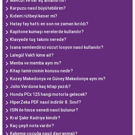
Mevcut ve var eş anlamlı mı?
Karpuzu nasıl büyütebilirim?
Kıdem rütbeyi keser mi?
Hatay fay hattı en son ne zaman kırıldı?
Kapitone kumaşı nerelerde kullanılır?
Klavyede tuş takımı nerede?
Isana nemlendirici vücut losyon nasıl kullanılır?
Lalegül Vakfı kime ait?
Menba ve memba aynı mı?
Kitap tamircisinin konusu nedir?
Kuzey Makedonya ve Güney Makedonya aynı mı?
John Verdone kaç kitap yazdı?
Honda PCx 125 hangi motorla gelecek?
HiperZeka PDF nasıl indirilir 8. Sınıf?
ISIN ile hisse senedi nasıl bulunur?
Kral Şakir Kadriye kimdir?
Kaç çeşit nota vardır?
Kekeme çocuğa nasıl davranmalı?