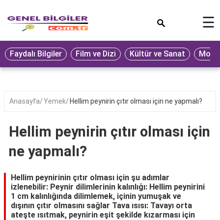
×
☰
Eğitim
Faydalı Bilgiler
Film ve Dizi
Kültür ve Sanat
Moda 
Ekonomi
Sağlık
Seyahat
Anasayfa
Yemek
Hellim peynirin çıtır olması için ne yapmalı?
Spor
Hellim peynirin çıtır olması için
Oyun
ne yapmalı?
Yaşam
Hukuk
Hellim peynirinin çıtır olması için şu adımlar
izlenebilir: Peynir dilimlerinin kalınlığı: Hellim peynirini
Blog
1 cm kalınlığında dilimlemek, içinin yumuşak ve
dışının çıtır olmasını sağlar Tava ısısı: Tavayı orta
ateşte ısıtmak, peynirin eşit şekilde kızarması için