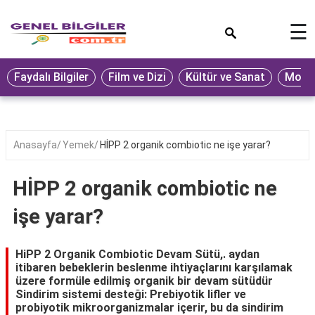
×
☰
Eğitim
Faydalı Bilgiler
Film ve Dizi
Kültür ve Sanat
Moda 
Ekonomi
Sağlık
Seyahat
Anasayfa
Yemek
HİPP 2 organik combiotic ne işe yarar?
Spor
HİPP 2 organik combiotic ne
Oyun
işe yarar?
Yaşam
Hukuk
HiPP 2 Organik Combiotic Devam Sütü,. aydan
itibaren bebeklerin beslenme ihtiyaçlarını karşılamak
Blog
üzere formüle edilmiş organik bir devam sütüdür
Sindirim sistemi desteği: Prebiyotik lifler ve
probiyotik mikroorganizmalar içerir, bu da sindirim