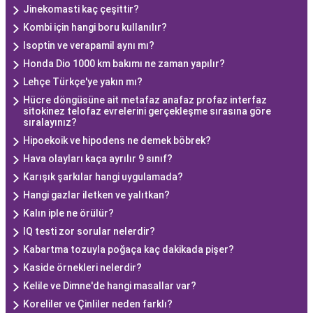
Jinekomasti kaç çeşittir?
Kombi için hangi boru kullanılır?
Isoptin ve verapamil aynı mı?
Honda Dio 1000 km bakımı ne zaman yapılır?
Lehçe Türkçe'ye yakın mı?
Hücre döngüsüne ait metafaz anafaz profaz interfaz
sitokinez telofaz evrelerini gerçekleşme sırasına göre
sıralayınız?
Hipoekoik ve hipodens ne demek böbrek?
Hava olayları kaça ayrılır 9 sınıf?
Karışık şarkılar hangi uygulamada?
Hangi gazlar iletken ve yalıtkan?
Kalın iple ne örülür?
IQ testi zor sorular nelerdir?
Kabartma tozuyla poğaça kaç dakikada pişer?
Kaside örnekleri nelerdir?
Kelile ve Dimne'de hangi masallar var?
Koreliler ve Çinliler neden farklı?