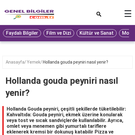
×
☰
Eğitim
Faydalı Bilgiler
Film ve Dizi
Kültür ve Sanat
Moda 
Ekonomi
Sağlık
Seyahat
Anasayfa
Yemek
Hollanda gouda peyniri nasıl yenir?
Spor
Hollanda gouda peyniri nasıl
Oyun
yenir?
Yaşam
Hukuk
Hollanda Gouda peyniri, çeşitli şekillerde tüketilebilir:
Kahvaltıda: Gouda peyniri, ekmek üzerine konularak
Blog
veya tost ve sıcak sandviçlerde kullanılabilir. Ayrıca,
omlet veya menemen gibi yumurtalı tariflere
eklenerek kremsi bir dokunuş katabilir Pizza ve