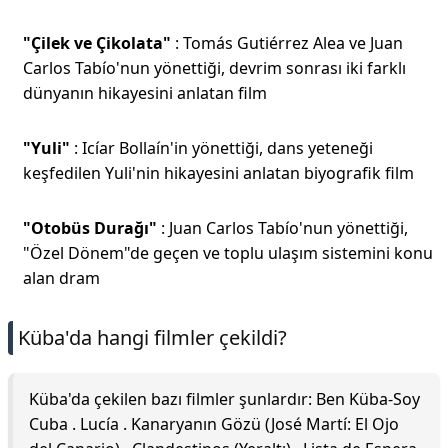
"Çilek ve Çikolata"
: Tomás Gutiérrez Alea ve Juan
Carlos Tabío'nun yönettiği, devrim sonrası iki farklı
dünyanın hikayesini anlatan film
"Yuli"
: Icíar Bollaín'in yönettiği, dans yeteneği
keşfedilen Yuli'nin hikayesini anlatan biyografik film
"Otobüs Durağı"
: Juan Carlos Tabío'nun yönettiği,
"Özel Dönem"de geçen ve toplu ulaşım sistemini konu
alan dram
Küba'da hangi filmler çekildi?
Küba'da çekilen bazı filmler şunlardır: Ben Küba-Soy
Cuba . Lucía . Kanaryanın Gözü (José Martí: El Ojo