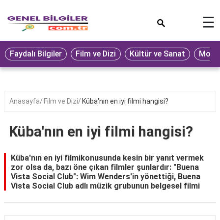
×
☰
Eğitim
Faydalı Bilgiler
Film ve Dizi
Kültür ve Sanat
Moda 
Ekonomi
Sağlık
Seyahat
Anasayfa
Film ve Dizi
Küba'nın en iyi filmi hangisi?
Spor
Küba'nın en iyi filmi hangisi?
Oyun
Yaşam
Küba'nın en iyi filmikonusunda kesin bir yanıt vermek
zor olsa da, bazı öne çıkan filmler şunlardır: "Buena
Hukuk
Vista Social Club": Wim Wenders'in yönettiği, Buena
Vista Social Club adlı müzik grubunun belgesel filmi
Blog