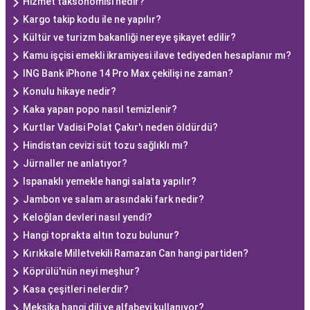
Hizmet taksonomisi nedir?
Kargo takip kodu ile ne yapılır?
Kültür ve turi̇zm bakanliği nereye şikayet edilir?
Kamu işçisi emekli ikramiyesi ilave tediyeden hesaplanır mı?
ING Bank iPhone 14 Pro Max çekilişi ne zaman?
Konulu hikaye nedir?
Kaka yapan popo nasıl temizlenir?
Kurtlar Vadisi Polat Çakır'ı neden öldürdü?
Hindistan cevizi süt tozu sağlıklı mı?
Jürnaller ne anlatıyor?
Ispanaklı yemekle hangi salata yapılır?
Jambon ve salam arasındaki fark nedir?
Keloğlan devleri nasıl yendi?
Hangi toprakta altın tozu bulunur?
Kırıkkale Milletvekili Ramazan Can hangi partiden?
Köprülü'nün neyi meşhur?
Kasa çeşitleri nelerdir?
Meksika hangi dili ve alfabeyi kullanıyor?