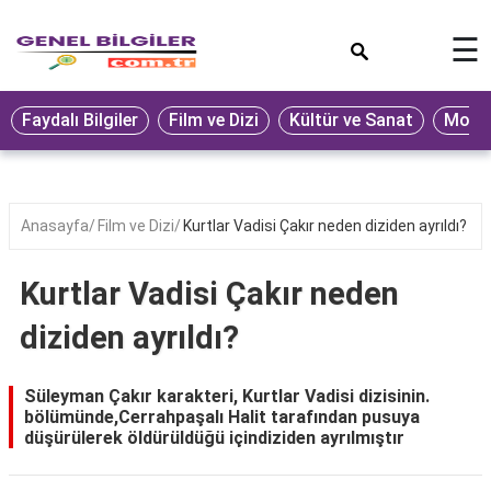
×
☰
Eğitim
Faydalı Bilgiler
Film ve Dizi
Kültür ve Sanat
Moda 
Ekonomi
Sağlık
Seyahat
Anasayfa
Film ve Dizi
Kurtlar Vadisi Çakır neden diziden ayrıldı?
Spor
Kurtlar Vadisi Çakır neden
Oyun
diziden ayrıldı?
Yaşam
Hukuk
Süleyman Çakır karakteri, Kurtlar Vadisi dizisinin.
bölümünde,Cerrahpaşalı Halit tarafından pusuya
Blog
düşürülerek öldürüldüğü içindiziden ayrılmıştır