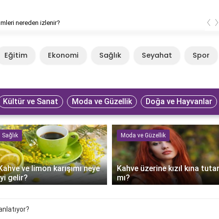
‹
lmleri nereden izlenir?
Eğitim
Ekonomi
Sağlık
Seyahat
Spor
Kültür ve Sanat
Moda ve Güzellik
Doğa ve Hayvanlar
Sağlık
Moda ve Güzellik
Kahve ve limon karışımı neye
Kahve üzerine kızıl kına tuta
iyi gelir?
mı?
anlatıyor?