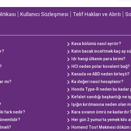
olitikası
Kullanıcı Sözleşmesi
Telif Hakları ve Alıntı
So
?
Kasa bölümü nasıl ayrılır?
r?
Kalın bacak inceltmek kaç ay s
Idr hangi ülkenin para birimi?
?
HCl neden polar kovalent bağ?
Kanada ve ABD neden birleşti?
ğar mı?
Ka değeri nasıl hesaplanır?
Honda Type-R neden bu kadar 
Kefalet sandığı başkanlığı ne i
?
Işığın kırılmasına neden olan 
i fark nedir?
Kara sıvanın ömrü ne kadardır
 önemlidir?
Her gün 2 yumurta yemek kilo al
lmeli?
Homend Tost Makinesi döküm m