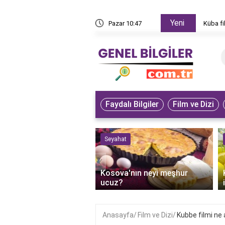
Yeni
den izlenir?
Pazar 10:47
Küba fi
Faydalı Bilgiler
Film ve Dizi
 ve Sanat
Seyahat
‹
an'ın bilge dedesi
Kosova'nın neyi meşhur
r?
ucuz?
Anasayfa
Film ve Dizi
Kubbe filmi ne 