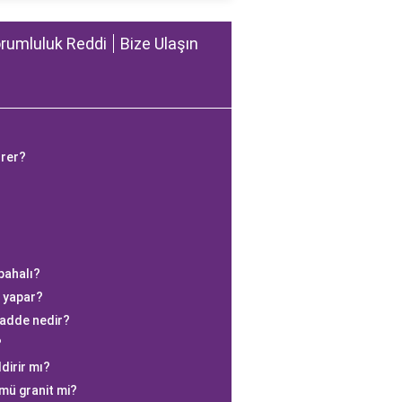
rumluluk Reddi
Bize Ulaşın
ürer?
pahalı?
ş yapar?
madde nedir?
?
dirir mı?
ü granit mi?