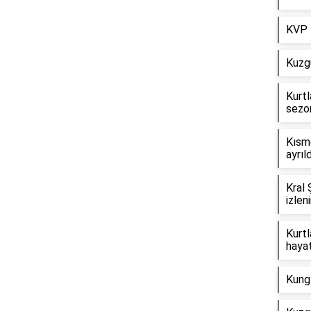
KVP 
Kuzg
Kurtl
sezo
Kısm
ayrıl
Kral 
izleni
Kurtl
hayat
Kung