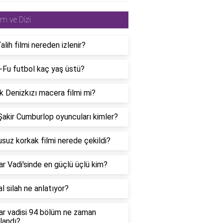
lm ve Dizi
alih filmi nereden izlenir?
-Fu futbol kaç yaş üstü?
 Denizkızı macera filmi mi?
Şakir Cumburlop oyuncuları kimler?
suz korkak filmi nerede çekildi?
ar Vadi'sinde en güçlü üçlü kim?
l silah ne anlatıyor?
ar vadisi 94 bölüm ne zaman
landı?