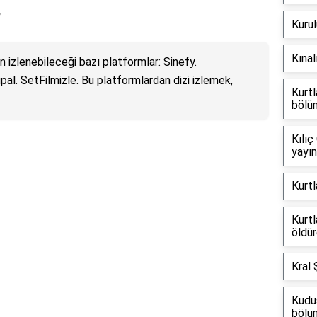
?
Kurul
Kınal
 izlenebileceği bazı platformlar: Sinefy.
zipal. SetFilmizle. Bu platformlardan dizi izlemek,
Kurtl
bölüm
Kılıç
yayı
Kurtl
Kurtl
öldü
Kral 
Kudus
bölü