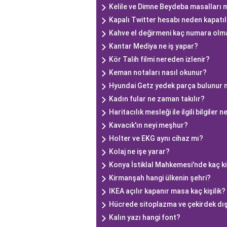
Kelile ve Dimne Beydeba masalları 
Kapalı Twitter hesabı neden kapatıl
Kahve el değirmeni kaç numara olm
Kantar Mediya ne iş yapar?
Kör Talih filmi nereden izlenir?
Keman notaları nasıl okunur?
Hyundai Getz yedek parça bulunur
Kadın fular ne zaman takılır?
Haritacılık mesleği ile ilgili bilgiler n
Kavacık'ın neyi meşhur?
Holter ve EKG aynı cihaz mı?
Kolaj ne işe yarar?
Konya İstiklal Mahkemesi'nde kaç ki
Kirmanşah hangi ülkenin şehri?
IKEA açılır kapanır masa kaç kişilik?
Hücrede sitoplazma ve çekirdek dış
Kalın yazı hangi font?