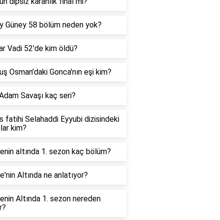
n dipsiz karanlık final mi?
y Güney 58 bölüm neden yok?
ar Vadi 52'de kim öldü?
uş Osman'daki Gonca'nın eşi kim?
 Adam Savaşı kaç seri?
 fatihi Selahaddi Eyyubi dizisindeki
lar kim?
enin altında 1. sezon kaç bölüm?
'nin Altında ne anlatıyor?
enin Altında 1. sezon nereden
r?