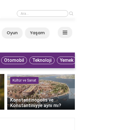
›
Küba filmleri nereden izlenir?
Oyun
Yaşam
Anasayfa
Otomobil
Teknoloji
Yemek
Kültür ve Sanat
Kültür ve Sanat
›
r
Konstantinopolis ve
Keloğlan'ın bilge dedesi
Konstantiniyye aynı mı?
kimdir?