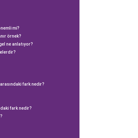
önemli mi?
anır örnek?
gel ne anlatıyor?
elerdir?
rasındaki fark nedir?
ndaki fark nedir?
ı?