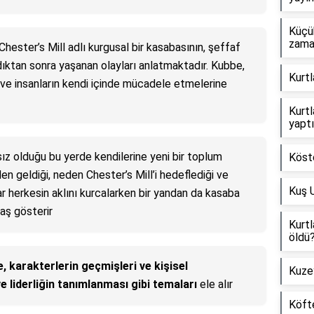
Küçük
zama
Chester’s Mill adlı kurgusal bir kasabasının, şeffaf
ıktan sonra yaşanan olayları anlatmaktadır. Kubbe,
Kurtl
ve insanların kendi içinde mücadele etmelerine
Kurtl
yapt
ız olduğu bu yerde kendilerine yeni bir toplum
Köste
en geldiği, neden Chester’s Mill’i hedeflediği ve
Kuş U
lar herkesin aklını kurcalarken bir yandan da kasaba
baş gösterir
Kurtl
öldü
, karakterlerin geçmişleri ve kişisel
Kuzey
 ve liderliğin tanımlanması gibi temaları
ele alır
Köft