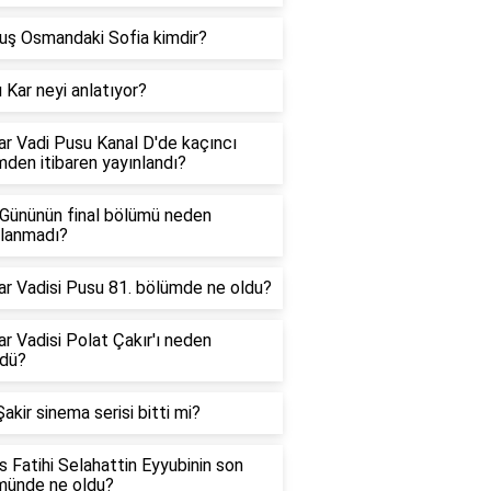
uş Osmandaki Sofia kimdir?
ı Kar neyi anlatıyor?
ar Vadi Pusu Kanal D'de kaçıncı
den itibaren yayınlandı?
 Gününün final bölümü neden
nlanmadı?
ar Vadisi Pusu 81. bölümde ne oldu?
ar Vadisi Polat Çakır'ı neden
rdü?
Şakir sinema serisi bitti mi?
 Fatihi Selahattin Eyyubinin son
münde ne oldu?