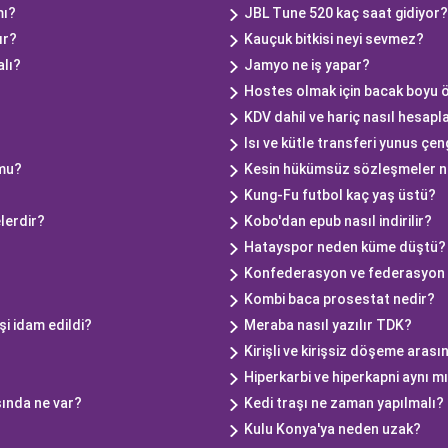
mı?
JBL Tune 520 kaç saat gidiyor?
ır?
Kauçuk bitkisi neyi sevmez?
alı?
Jamyo ne iş yapar?
Hostes olmak için bacak boyu 
KDV dahil ve hariç nasıl hesapl
Isı ve kütle transferi yunus çen
 mu?
Kesin hükümsüz sözleşmeler n
Kung-Fu futbol kaç yaş üstü?
elerdir?
Kobo'dan epub nasıl indirilir?
Hatayspor neden küme düştü?
Konfederasyon ve federasyon a
Kombi baca prosestat nedir?
şi idam edildi?
Meraba nasıl yazılır TDK?
Kirişli ve kirişsiz döşeme arası
Hiperkarbi ve hiperkapni aynı m
ında ne var?
Kedi traşı ne zaman yapılmalı?
Kulu Konya'ya neden uzak?