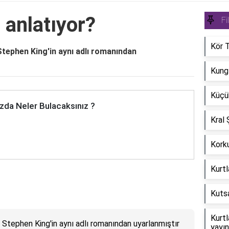
 anlatıyor?
Fi
Kör T
Stephen King'in aynı adlı romanından
Kung
Küçük
zda Neler Bulacaksınız ?
Kral 
Korku
Kurtl
Kutsa
Kurtl
, Stephen King'in aynı adlı romanından uyarlanmıştır
yayın