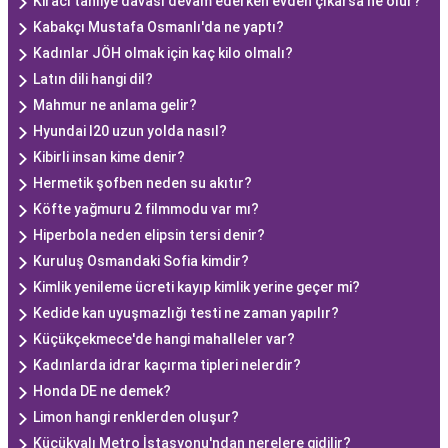
Kiracı tahliye davası devam ederken evden çıkarsa ne olur?
Kabakçı Mustafa Osmanlı'da ne yaptı?
Kadınlar JÖH olmak için kaç kilo olmalı?
Latın dili hangi dil?
Mahmur ne anlama gelir?
Hyundai I20 uzun yolda nasıl?
Kibirli insan kime denir?
Hermetik şofben neden su akıtır?
Köfte yağmuru 2 filmmodu var mı?
Hiperbola neden elipsin tersi denir?
Kuruluş Osmandaki Sofia kimdir?
Kimlik yenileme ücreti kayıp kimlik yerine geçer mi?
Kedide kan uyuşmazlığı testi ne zaman yapılır?
Küçükçekmece'de hangi mahalleler var?
Kadınlarda idrar kaçırma tipleri nelerdir?
Honda DE ne demek?
Limon hangi renklerden oluşur?
Küçükyalı Metro İstasyonu'ndan nerelere gidilir?