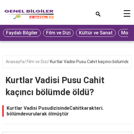
×
☰
Eğitim
Faydalı Bilgiler
Film ve Dizi
Kültür ve Sanat
Moda 
Ekonomi
Sağlık
Seyahat
Anasayfa
Film ve Dizi
Kurtlar Vadisi Pusu Cahit kaçıncı bölümde ö
Spor
Kurtlar Vadisi Pusu Cahit
Oyun
kaçıncı bölümde öldü?
Yaşam
Hukuk
Kurtlar Vadisi PusudizisindeCahitkarakteri.
bölümdevurularak ölmüştür
Blog