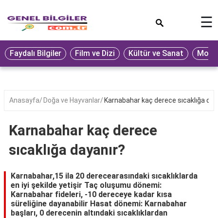
×
☰
Eğitim
Faydalı Bilgiler
Film ve Dizi
Kültür ve Sanat
Moda 
Ekonomi
Sağlık
Seyahat
Anasayfa
Doğa ve Hayvanlar
Karnabahar kaç derece sıcaklığa day
Spor
Karnabahar kaç derece
Oyun
sıcaklığa dayanır?
Yaşam
Hukuk
Karnabahar,15 ila 20 derecearasındaki sıcaklıklarda
en iyi şekilde yetişir Taç oluşumu dönemi:
Blog
Karnabahar fideleri, -10 dereceye kadar kısa
süreliğine dayanabilir Hasat dönemi: Karnabahar
başları, 0 derecenin altındaki sıcaklıklardan