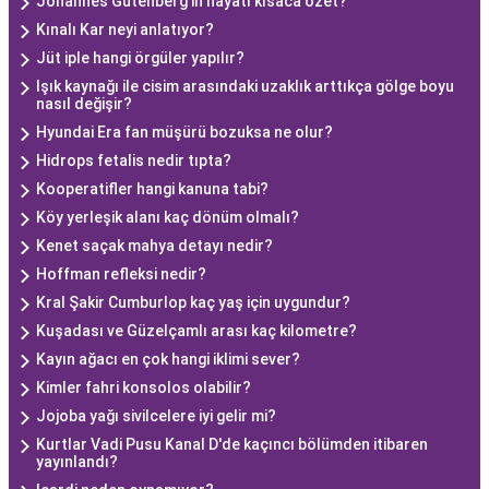
Johannes Gutenberg'in hayatı kısaca özet?
Kınalı Kar neyi anlatıyor?
Jüt iple hangi örgüler yapılır?
Işık kaynağı ile cisim arasındaki uzaklık arttıkça gölge boyu
nasıl değişir?
Hyundai Era fan müşürü bozuksa ne olur?
Hidrops fetalis nedir tıpta?
Kooperatifler hangi kanuna tabi?
Köy yerleşik alanı kaç dönüm olmalı?
Kenet saçak mahya detayı nedir?
Hoffman refleksi nedir?
Kral Şakir Cumburlop kaç yaş için uygundur?
Kuşadası ve Güzelçamlı arası kaç kilometre?
Kayın ağacı en çok hangi iklimi sever?
Kimler fahri konsolos olabilir?
Jojoba yağı sivilcelere iyi gelir mi?
Kurtlar Vadi Pusu Kanal D'de kaçıncı bölümden itibaren
yayınlandı?