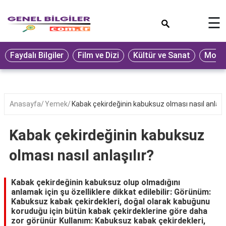
×
☰
Eğitim
Faydalı Bilgiler
Film ve Dizi
Kültür ve Sanat
Moda 
Ekonomi
Sağlık
Seyahat
Anasayfa
Yemek
Kabak çekirdeğinin kabuksuz olması nasıl anlaşıl
Spor
Kabak çekirdeğinin kabuksuz
Oyun
olması nasıl anlaşılır?
Yaşam
Hukuk
Kabak çekirdeğinin kabuksuz olup olmadığını
anlamak için şu özelliklere dikkat edilebilir: Görünüm:
Blog
Kabuksuz kabak çekirdekleri, doğal olarak kabuğunu
koruduğu için bütün kabak çekirdeklerine göre daha
zor görünür Kullanım: Kabuksuz kabak çekirdekleri,