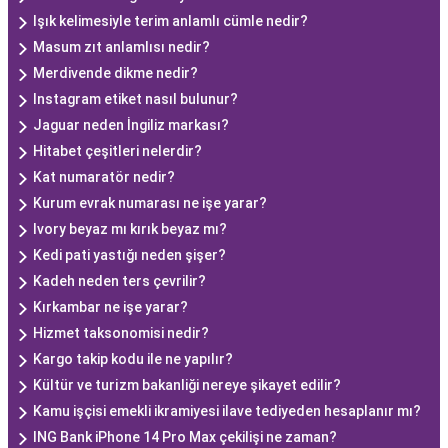
Işık kelimesiyle terim anlamlı cümle nedir?
Masum zıt anlamlısı nedir?
Merdivende dikme nedir?
Instagram etiket nasıl bulunur?
Jaguar neden İngiliz markası?
Hitabet çeşitleri nelerdir?
Kat numaratör nedir?
Kurum evrak numarası ne işe yarar?
Ivory beyaz mı kırık beyaz mı?
Kedi pati yastığı neden şişer?
Kadeh neden ters çevrilir?
Kırkambar ne işe yarar?
Hizmet taksonomisi nedir?
Kargo takip kodu ile ne yapılır?
Kültür ve turi̇zm bakanliği nereye şikayet edilir?
Kamu işçisi emekli ikramiyesi ilave tediyeden hesaplanır mı?
ING Bank iPhone 14 Pro Max çekilişi ne zaman?